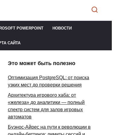
ROSOFT POWERPOINT
НОВОСТИ
РТА САЙТА
Это может быть полезно
Оптимизация PostgreSQL: от поиска
узких мест до проверки решения
Архитектура игрового хаба: от
«железа» до аналитики — полный
спектр систем для залов игровых
автоматов
Буэнос-Айрес на пути к революции в
онлайн-беттинге: лимиты сессий и