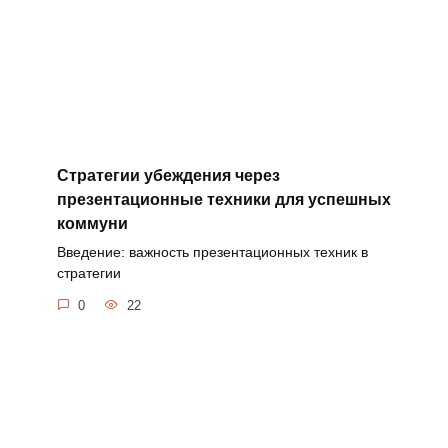
Стратегии убеждения через
презентационные техники для успешных
коммуни
Введение: важность презентационных техник в
стратегии
0
22