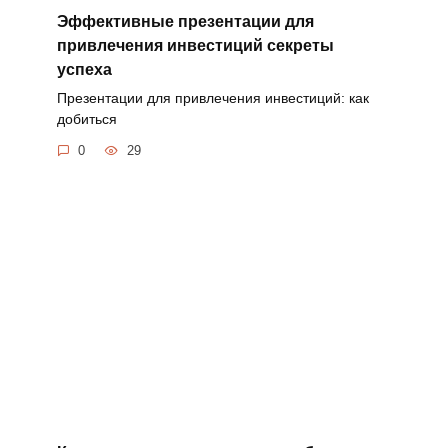
Эффективные презентации для
привлечения инвестиций секреты
успеха
Презентации для привлечения инвестиций: как
добиться
0
29