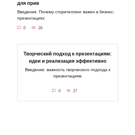
для прив
Введение: Почему сторителлинг важен в бизнес-
презентациях
0
26
Творческий подход к презентациям:
идеи и реализация эффективно
Введение: важность творческого подхода к
презентациям
0
27