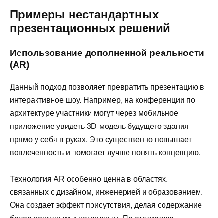
Примеры нестандартных
презентационных решений
Использование дополненной реальности
(AR)
Данный подход позволяет превратить презентацию в
интерактивное шоу. Например, на конференции по
архитектуре участники могут через мобильное
приложение увидеть 3D-модель будущего здания
прямо у себя в руках. Это существенно повышает
вовлеченность и помогает лучше понять концепцию.
Технология AR особенно ценна в областях,
связанных с дизайном, инженерией и образованием.
Она создает эффект присутствия, делая содержание