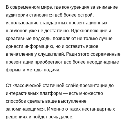
В современном мире, где конкуренция за внимание
аудитории становится всё более острой,
использование стандартных презентационных
шаблонов уже не достаточно. Вдохновляющие и
креативные подходы позволяют не только лучше
донести информацию, но и оставить яркое
впечатление у слушателей. Ради этого современные
презентации приобретают все более неординарные
формы и методы подачи.
От классической статичной слайд-презентации до
интерактивных платформ — есть множество
способов сделать ваше выступление
запоминающимся. Именно о таких нестандартных
решениях и пойдет речь далее.