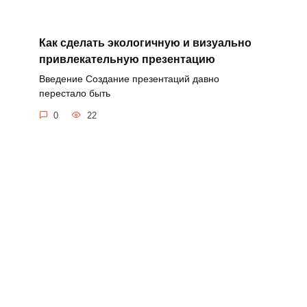
Как сделать экологичную и визуально
привлекательную презентацию
Введение Создание презентаций давно
перестало быть
0
22