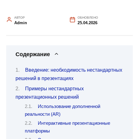
АВТОР
ОБНОВЛЕНО
Admin
25.04.2026
Содержание
Введение: необходимость нестандартных
решений в презентациях
Примеры нестандартных
презентационных решений
Использование дополненной
реальности (AR)
Интерактивные презентационные
платформы