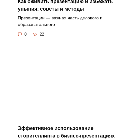
Как оживить презентацию и избежать
уныния: советы и методы
Презентации — важная часть делового и
образовательного
0
22
Эффективное использование
сторителлинга в бизнес-презентациях