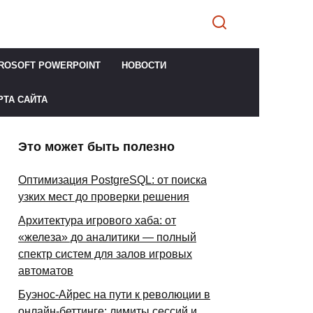
ROSOFT POWERPOINT
НОВОСТИ
РТА САЙТА
Это может быть полезно
Оптимизация PostgreSQL: от поиска
узких мест до проверки решения
Архитектура игрового хаба: от
«железа» до аналитики — полный
спектр систем для залов игровых
автоматов
Буэнос-Айрес на пути к революции в
онлайн-беттинге: лимиты сессий и