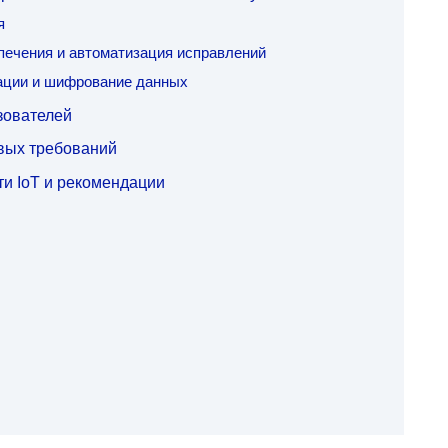
я
печения и автоматизация исправлений
ации и шифрование данных
зователей
вых требований
и IoT и рекомендации