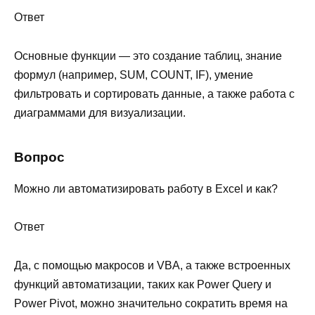
Ответ
Основные функции — это создание таблиц, знание
формул (например, SUM, COUNT, IF), умение
фильтровать и сортировать данные, а также работа с
диаграммами для визуализации.
Вопрос
Можно ли автоматизировать работу в Excel и как?
Ответ
Да, с помощью макросов и VBA, а также встроенных
функций автоматизации, таких как Power Query и
Power Pivot, можно значительно сократить время на