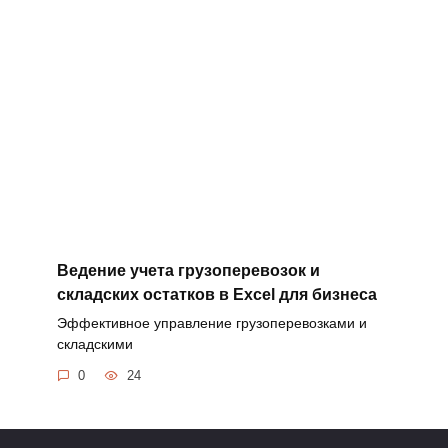
Ведение учета грузоперевозок и
складских остатков в Excel для бизнеса
Эффективное управление грузоперевозками и
складскими
0
24