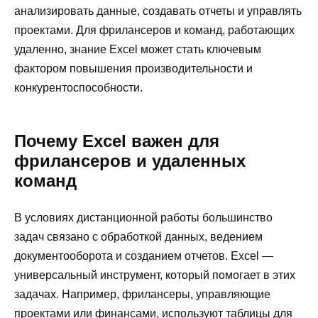
анализировать данные, создавать отчеты и управлять
проектами. Для фрилансеров и команд, работающих
удаленно, знание Excel может стать ключевым
фактором повышения производительности и
конкурентоспособности.
Почему Excel важен для
фрилансеров и удаленных
команд
В условиях дистанционной работы большинство
задач связано с обработкой данных, ведением
документооборота и созданием отчетов. Excel —
универсальный инструмент, который помогает в этих
задачах. Например, фрилансеры, управляющие
проектами или финансами, используют таблицы для