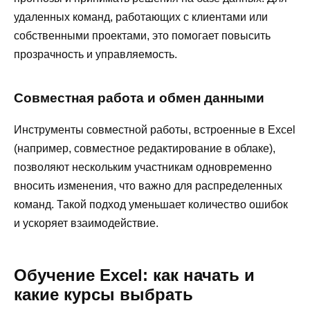
удаленных команд, работающих с клиентами или
собственными проектами, это помогает повысить
прозрачность и управляемость.
Совместная работа и обмен данными
Инструменты совместной работы, встроенные в Excel
(например, совместное редактирование в облаке),
позволяют нескольким участникам одновременно
вносить изменения, что важно для распределенных
команд. Такой подход уменьшает количество ошибок
и ускоряет взаимодействие.
Обучение Excel: как начать и
какие курсы выбрать