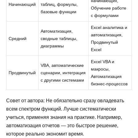
начинающих,
Начинающий
таблиц, формулы,
Обучение работе
базовые функции
с формулами
Excel аналитика и
Автоматизация,
автоматизация,
Средний
сводные таблицы,
Продвинутый
диаграммы
Excel
Excel VBA и
VBA, автоматические
макросы,
Продвинутый
сценарии, интеграция
Автоматизация
с другими системами
бизнес-процессов
Совет от автора: Не обязательно сразу овладевать
всем спектром функций. Лучше систематически
учиться, применяя знания на практике. Например,
автоматизация отчетов — это быстрое решение,
которое реально экономит время.