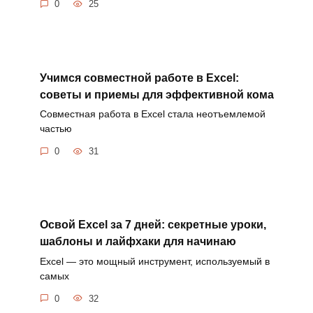
0
25
Учимся совместной работе в Excel:
советы и приемы для эффективной кома
Совместная работа в Excel стала неотъемлемой
частью
0
31
Освой Excel за 7 дней: секретные уроки,
шаблоны и лайфхаки для начинаю
Excel — это мощный инструмент, используемый в
самых
0
32