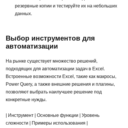
резервные копии и тестируйте их на небольших
данных.
Выбор инструментов для
автоматизации
На рынке существует множество решений,
подходящих для автоматизации задач в Excel.
Встроенные возможности Excel, такие как макросы,
Power Query, а также внешние решения и плагины,
позволяют выбрать наилучшее решение под
конкретные нужды.
| Инструмент | Основные функции | Уровень
сложности | Примеры использования |