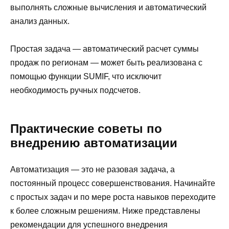
выполнять сложные вычисления и автоматический
анализ данных.
Простая задача — автоматический расчет суммы
продаж по регионам — может быть реализована с
помощью функции SUMIF, что исключит
необходимость ручных подсчетов.
Практические советы по
внедрению автоматизации
Автоматизация — это не разовая задача, а
постоянный процесс совершенствования. Начинайте
с простых задач и по мере роста навыков переходите
к более сложным решениям. Ниже представлены
рекомендации для успешного внедрения