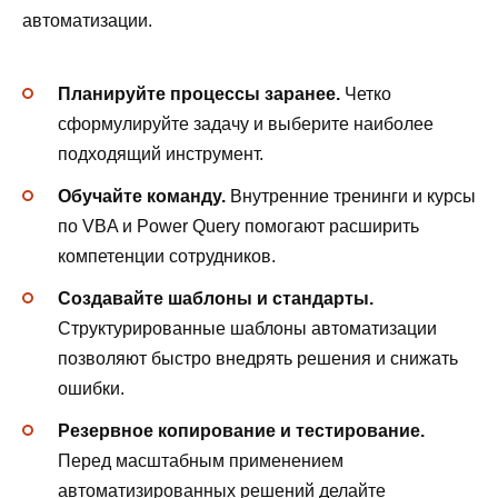
автоматизации.
Планируйте процессы заранее.
Четко
сформулируйте задачу и выберите наиболее
подходящий инструмент.
Обучайте команду.
Внутренние тренинги и курсы
по VBA и Power Query помогают расширить
компетенции сотрудников.
Создавайте шаблоны и стандарты.
Структурированные шаблоны автоматизации
позволяют быстро внедрять решения и снижать
ошибки.
Резервное копирование и тестирование.
Перед масштабным применением
автоматизированных решений делайте