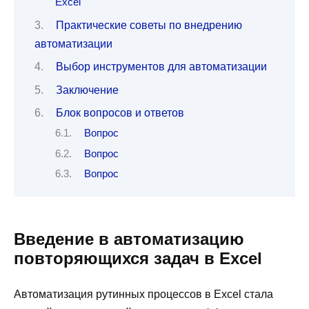
Excel
Практические советы по внедрению
автоматизации
Выбор инструментов для автоматизации
Заключение
Блок вопросов и ответов
Вопрос
Вопрос
Вопрос
Введение в автоматизацию
повторяющихся задач в Excel
Автоматизация рутинных процессов в Excel стала