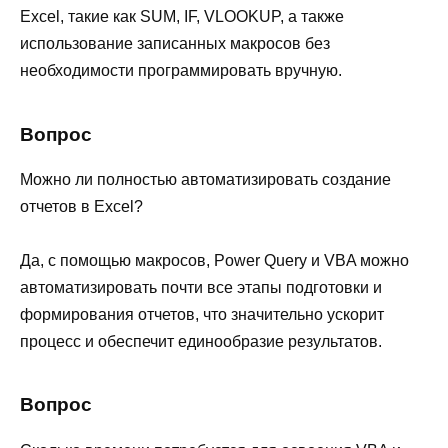
Excel, такие как SUM, IF, VLOOKUP, а также
использование записанных макросов без
необходимости программировать вручную.
Вопрос
Можно ли полностью автоматизировать создание
отчетов в Excel?
Да, с помощью макросов, Power Query и VBA можно
автоматизировать почти все этапы подготовки и
формирования отчетов, что значительно ускорит
процесс и обеспечит единообразие результатов.
Вопрос