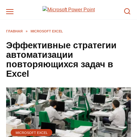
Перейти
к
содержанию
ГЛАВНАЯ
»
MICROSOFT EXCEL
Эффективные стратегии
автоматизации
повторяющихся задач в
Excel
MICROSOFT EXCEL