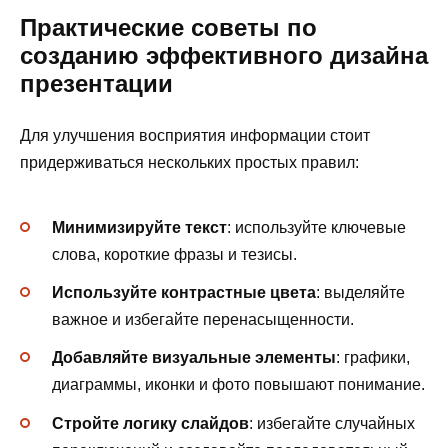
Практические советы по
созданию эффективного дизайна
презентации
Для улучшения восприятия информации стоит
придерживаться нескольких простых правил:
Минимизируйте текст
: используйте ключевые
слова, короткие фразы и тезисы.
Используйте контрастные цвета
: выделяйте
важное и избегайте перенасыщенности.
Добавляйте визуальные элементы
: графики,
диаграммы, иконки и фото повышают понимание.
Стройте логику слайдов
: избегайте случайных