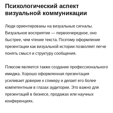
Психологический аспект
визуальной коммуникации
Люди ориентированы на визуальные сигналы.
Визуальное восприятие — первоочередное, оно
быстрее, чем чтение текста. Поэтому оформление
презентации как визуальной истории позволяет легче
понять смысл и структуру сообщения.
Плюсом является также создание профессионального
имиджа. Хорошо оформленная презентация
усиливает доверие к спикеру и делает его более
компетентным в глазах аудитории. Это важно для
презентаций в бизнесе, продажах или научных
конференциях.