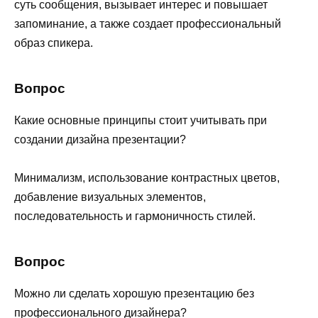
суть сообщения, вызывает интерес и повышает
запоминание, а также создает профессиональный
образ спикера.
Вопрос
Какие основные принципы стоит учитывать при
создании дизайна презентации?
Минимализм, использование контрастных цветов,
добавление визуальных элементов,
последовательность и гармоничность стилей.
Вопрос
Можно ли сделать хорошую презентацию без
профессионального дизайнера?