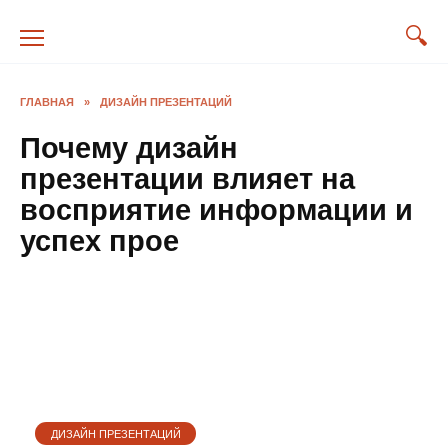
Перейти
к
содержанию
ГЛАВНАЯ
»
ДИЗАЙН ПРЕЗЕНТАЦИЙ
Почему дизайн
презентации влияет на
восприятие информации и
успех прое
ДИЗАЙН ПРЕЗЕНТАЦИЙ