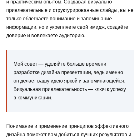
и практическим опытом. Создавая визуально
привлекательные и структурированные слайды, вы не
только облегчаете понимание и запоминание
информации, но и укрепляете свой имидж, создаёте
доверие и вовлекаете аудиторию.
Мой совет — уделяйте больше времени
разработке дизайна презентации, ведь именно
он делает вашу идею яркой и запоминающейся.
Визуальная привлекательность — ключ к успеху
в коммуникации.
Понимание и применение принципов эффективного
дизайна поможет вам добиться лучших результатов и