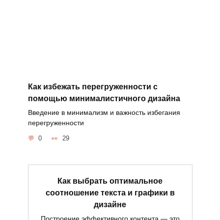
Как избежать перегруженности с
помощью минималистичного дизайна
Введение в минимализм и важность избегания
перегруженности
0
29
Как выбрать оптимальное
соотношение текста и графики в
дизайне
Построение эффективного контента — это