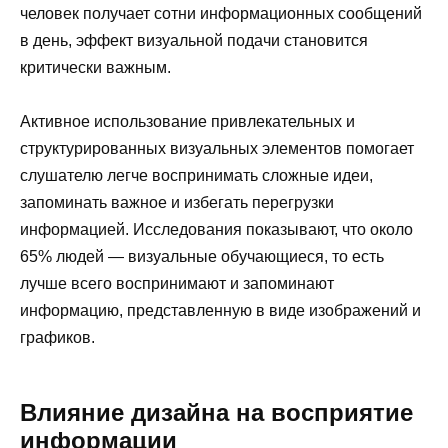
человек получает сотни информационных сообщений
в день, эффект визуальной подачи становится
критически важным.
Активное использование привлекательных и
структурированных визуальных элементов помогает
слушателю легче воспринимать сложные идеи,
запоминать важное и избегать перегрузки
информацией. Исследования показывают, что около
65% людей — визуальные обучающиеся, то есть
лучше всего воспринимают и запоминают
информацию, представленную в виде изображений и
графиков.
Влияние дизайна на восприятие
информации