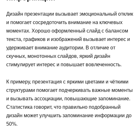
Дизайн презентации вызывает эмоциональный отклик
и помогает сосредоточить внимание на ключевых
моментах. Хорошо оформленный слайд с балансом
текста, графиков и изображений вызывает интерес и
удерживает внимание аудитории. В отличие от
скучных, монотонных слайдов, яркий дизайн
стимулирует интерес и повышает вовлеченность.
К примеру, презентация с яркими цветами и чёткими
структурами помогает подчеркивать важные моменты
и вызывать ассоциации, повышающие запоминание.
Статистика говорит, что правильно подобранный
дизайн может улучшить запоминание информации до
50%.