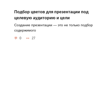
Подбор цветов для презентации под
целевую аудиторию и цели
Создание презентации — это не только подбор
содержимого
0
27