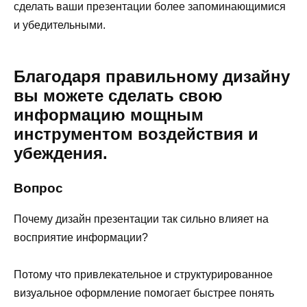
сделать ваши презентации более запоминающимися
и убедительными.
Благодаря правильному дизайну
вы можете сделать свою
информацию мощным
инструментом воздействия и
убеждения.
Вопрос
Почему дизайн презентации так сильно влияет на
восприятие информации?
Потому что привлекательное и структурированное
визуальное оформление помогает быстрее понять