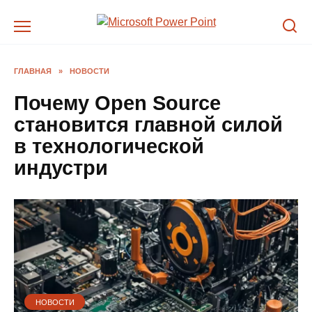
Перейти
к
содержанию
ГЛАВНАЯ
»
НОВОСТИ
Почему Open Source
становится главной силой
в технологической
индустри
НОВОСТИ