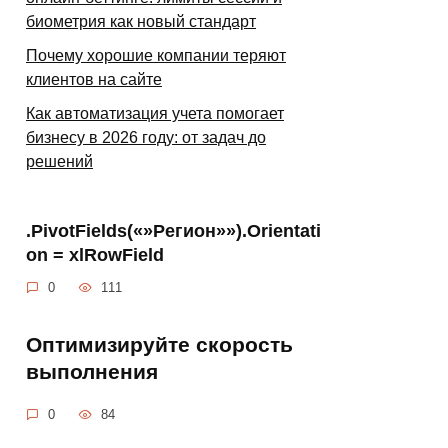
биометрия как новый стандарт
Почему хорошие компании теряют
клиентов на сайте
Как автоматизация учета помогает
бизнесу в 2026 году: от задач до
решений
.PivotFields(«»Регион»»).Orientati
on = xlRowField
0
111
Оптимизируйте скорость
выполнения
0
84