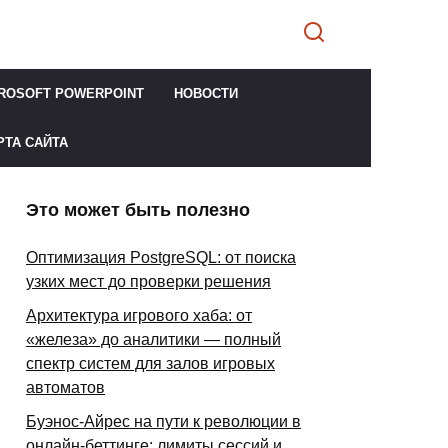
ROSOFT POWERPOINT
НОВОСТИ
РТА САЙТА
Это может быть полезно
Оптимизация PostgreSQL: от поиска
узких мест до проверки решения
Архитектура игрового хаба: от
«железа» до аналитики — полный
спектр систем для залов игровых
автоматов
Буэнос-Айрес на пути к революции в
онлайн-беттинге: лимиты сессий и