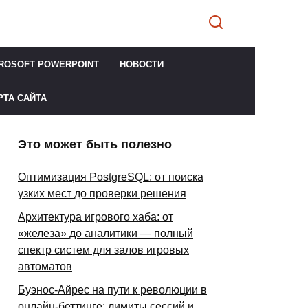
ROSOFT POWERPOINT
НОВОСТИ
РТА САЙТА
Это может быть полезно
Оптимизация PostgreSQL: от поиска
узких мест до проверки решения
Архитектура игрового хаба: от
«железа» до аналитики — полный
спектр систем для залов игровых
автоматов
Буэнос-Айрес на пути к революции в
онлайн-беттинге: лимиты сессий и