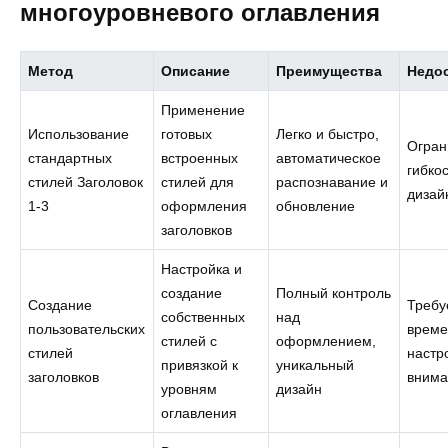
многоуровневого оглавления
Метод
Описание
Преимущества
Недо
Применение
Использование
готовых
Легко и быстро,
Огран
стандартных
встроенных
автоматическое
гибкос
стилей Заголовок
стилей для
распознавание и
дизай
1-3
оформления
обновление
заголовков
Настройка и
создание
Полный контроль
Создание
Требу
собственных
над
пользовательских
време
стилей с
оформлением,
стилей
настр
привязкой к
уникальный
заголовков
внима
уровням
дизайн
оглавления