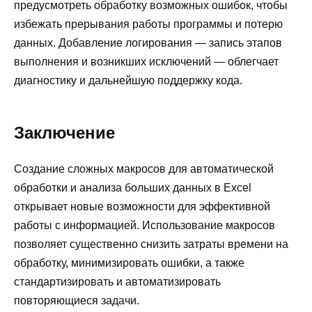
предусмотреть обработку возможных ошибок, чтобы
избежать прерывания работы программы и потерю
данных. Добавление логирования — запись этапов
выполнения и возникших исключений — облегчает
диагностику и дальнейшую поддержку кода.
Заключение
Создание сложных макросов для автоматической
обработки и анализа больших данных в Excel
открывает новые возможности для эффективной
работы с информацией. Использование макросов
позволяет существенно снизить затраты времени на
обработку, минимизировать ошибки, а также
стандартизировать и автоматизировать
повторяющиеся задачи.