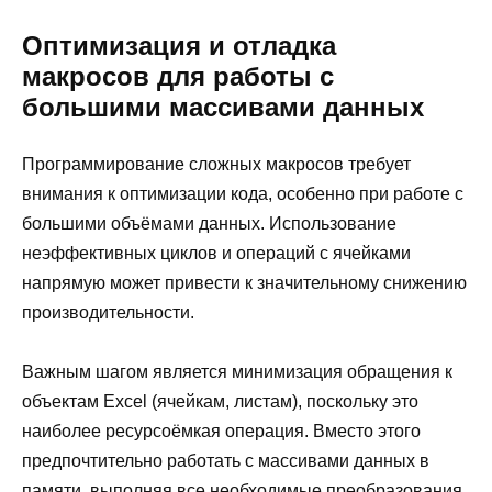
Оптимизация и отладка
макросов для работы с
большими массивами данных
Программирование сложных макросов требует
внимания к оптимизации кода, особенно при работе с
большими объёмами данных. Использование
неэффективных циклов и операций с ячейками
напрямую может привести к значительному снижению
производительности.
Важным шагом является минимизация обращения к
объектам Excel (ячейкам, листам), поскольку это
наиболее ресурсоёмкая операция. Вместо этого
предпочтительно работать с массивами данных в
памяти, выполняя все необходимые преобразования,