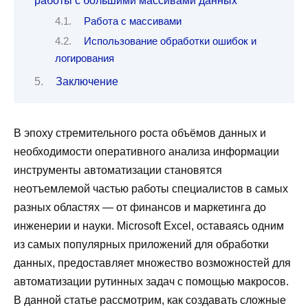
работы с большими массивами данных
Работа с массивами
Использование обработки ошибок и
логирования
Заключение
В эпоху стремительного роста объёмов данных и
необходимости оперативного анализа информации
инструменты автоматизации становятся
неотъемлемой частью работы специалистов в самых
разных областях — от финансов и маркетинга до
инженерии и науки. Microsoft Excel, оставаясь одним
из самых популярных приложений для обработки
данных, предоставляет множество возможностей для
автоматизации рутинных задач с помощью макросов.
В данной статье рассмотрим, как создавать сложные