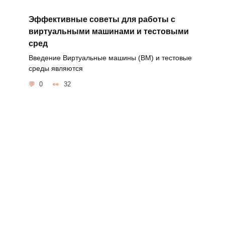
Эффективные советы для работы с
виртуальными машинами и тестовыми
сред
Введение Виртуальные машины (ВМ) и тестовые
среды являются
0
32