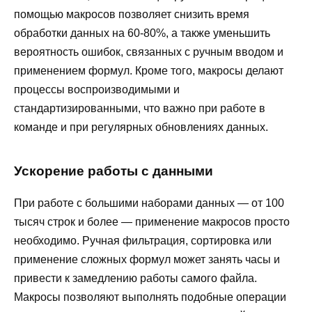
помощью макросов позволяет снизить время
обработки данных на 60-80%, а также уменьшить
вероятность ошибок, связанных с ручным вводом и
применением формул. Кроме того, макросы делают
процессы воспроизводимыми и
стандартизированными, что важно при работе в
команде и при регулярных обновлениях данных.
Ускорение работы с данными
При работе с большими наборами данных — от 100
тысяч строк и более — применение макросов просто
необходимо. Ручная фильтрация, сортировка или
применение сложных формул может занять часы и
привести к замедлению работы самого файла.
Макросы позволяют выполнять подобные операции