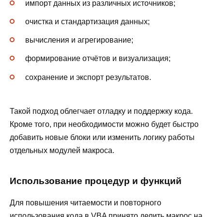
импорт данных из различных источников;
очистка и стандартизация данных;
вычисления и агрегирование;
формирование отчётов и визуализация;
сохранение и экспорт результатов.
Такой подход облегчает отладку и поддержку кода.
Кроме того, при необходимости можно будет быстро
добавить новые блоки или изменить логику работы
отдельных модулей макроса.
Использование процедур и функций
Для повышения читаемости и повторного
использования кода в VBA принято делить макрос на