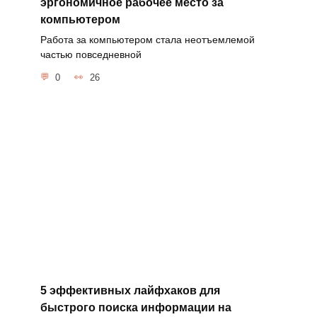
эргономичное рабочее место за
компьютером
Работа за компьютером стала неотъемлемой
частью повседневной
0
26
5 эффективных лайфхаков для
быстрого поиска информации на