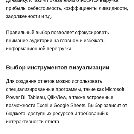
динамику. К таким показателям относятся выручка,
прибыль, себестоимость, коэффициенты ликвидности,
задолженности и т.д.
Правильный выбор позволяет сфокусировать
внимание аудитории на главном и избежать
информационной перегрузки.
Выбор инструментов визуализации
Для создания отчетов можно использовать
специализированные программы, такие как Microsoft
Power BI, Tableau, QlikView, а также встроенные
возможности Excel и Google Sheets. Выбор зависит от
бюджета, доступных ресурсов и требований к
интерактивности отчета.