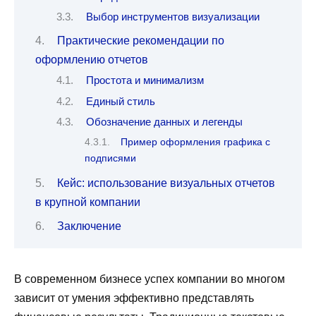
Выбор инструментов визуализации
Практические рекомендации по
оформлению отчетов
Простота и минимализм
Единый стиль
Обозначение данных и легенды
Пример оформления графика с
подписями
Кейс: использование визуальных отчетов
в крупной компании
Заключение
В современном бизнесе успех компании во многом
зависит от умения эффективно представлять