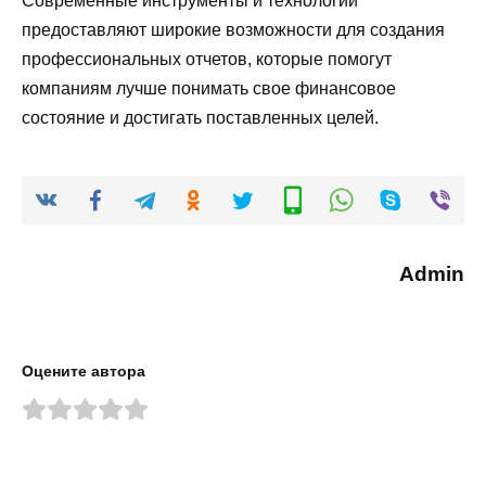
Современные инструменты и технологии
предоставляют широкие возможности для создания
профессиональных отчетов, которые помогут
компаниям лучше понимать свое финансовое
состояние и достигать поставленных целей.
Admin
Оцените автора