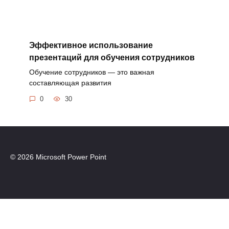
Эффективное использование
презентаций для обучения сотрудников
Обучение сотрудников — это важная
составляющая развития
0
30
© 2026 Microsoft Power Point