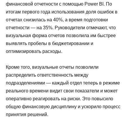
финансовой отчетности с помощью Power BI. По
итогам первого года использования доля ошибок в
отчетах снизилась на 40%, а время подготовки
отчетности — на 35%. Руководители отмечают, что
визуальная форма отчетов позволила им быстрее
выявлять пробелы в бюджетировании и
оптимизировать расходы.
Кроме того, визуальные отчеты позволили
распределить ответственность между
подразделениями — каждый отдел теперь в режиме
реального времени видит свои показатели и может
оперативно реагировать на риски. Это повысило
общую финансовую дисциплину и ускорило процесс
принятия решений.