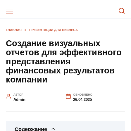
Перейти
к
содержанию
ГЛАВНАЯ
»
ПРЕЗЕНТАЦИИ ДЛЯ БИЗНЕСА
Создание визуальных
отчетов для эффективного
представления
финансовых результатов
компании
АВТОР
ОБНОВЛЕНО
Admin
26.04.2025
Содержание