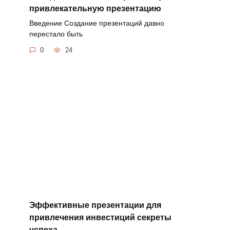
привлекательную презентацию
Введение Создание презентаций давно
перестало быть
0
24
Эффективные презентации для
привлечения инвестиций секреты
успеха