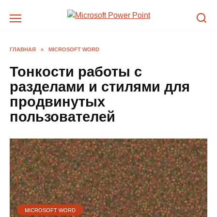
Перейти
к
содержанию
ГЛАВНАЯ
»
MICROSOFT WORD
Тонкости работы с
разделами и стилями для
продвинутых
пользователей
MICROSOFT WORD