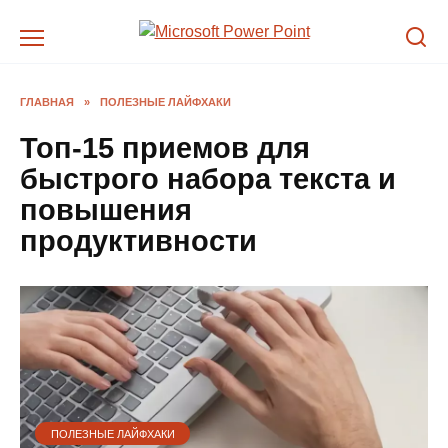
Перейти
к
содержанию
ГЛАВНАЯ
»
ПОЛЕЗНЫЕ ЛАЙФХАКИ
Топ-15 приемов для
быстрого набора текста и
повышения
продуктивности
ПОЛЕЗНЫЕ ЛАЙФХАКИ