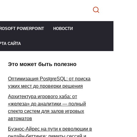
ROSOFT POWERPOINT
НОВОСТИ
РТА САЙТА
Это может быть полезно
Оптимизация PostgreSQL: от поиска
узких мест до проверки решения
Архитектура игрового хаба: от
«железа» до аналитики — полный
спектр систем для залов игровых
автоматов
Буэнос-Айрес на пути к революции в
онлайн-беттинге: лимиты сессий и