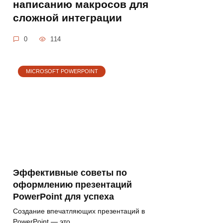
написанию макросов для
сложной интеграции
0
114
MICROSOFT POWERPOINT
Эффективные советы по
оформлению презентаций
PowerPoint для успеха
Создание впечатляющих презентаций в
PowerPoint — это