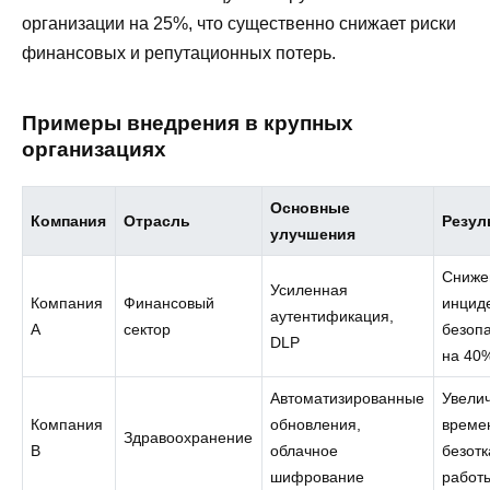
организации на 25%, что существенно снижает риски
финансовых и репутационных потерь.
Примеры внедрения в крупных
организациях
Основные
Компания
Отрасль
Резул
улучшения
Сниже
Усиленная
Компания
Финансовый
инцид
аутентификация,
A
сектор
безоп
DLP
на 40
Автоматизированные
Увели
Компания
обновления,
време
Здравоохранение
B
облачное
безотк
шифрование
работ