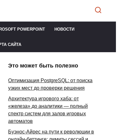
ROSOFT POWERPOINT
НОВОСТИ
РТА САЙТА
Это может быть полезно
Оптимизация PostgreSQL: от поиска
узких мест до проверки решения
Архитектура игрового хаба: от
«железа» до аналитики — полный
спектр систем для залов игровых
автоматов
Буэнос-Айрес на пути к революции в
онлайн-беттинге: лимиты сессий и