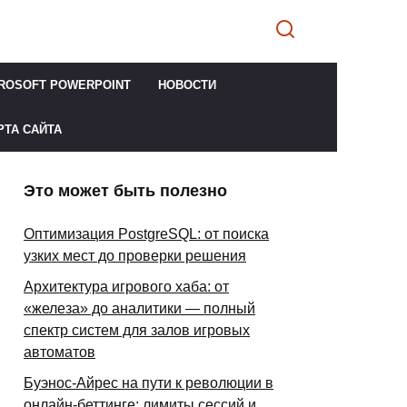
ROSOFT POWERPOINT
НОВОСТИ
РТА САЙТА
Это может быть полезно
Оптимизация PostgreSQL: от поиска
узких мест до проверки решения
Архитектура игрового хаба: от
«железа» до аналитики — полный
спектр систем для залов игровых
автоматов
Буэнос-Айрес на пути к революции в
онлайн-беттинге: лимиты сессий и