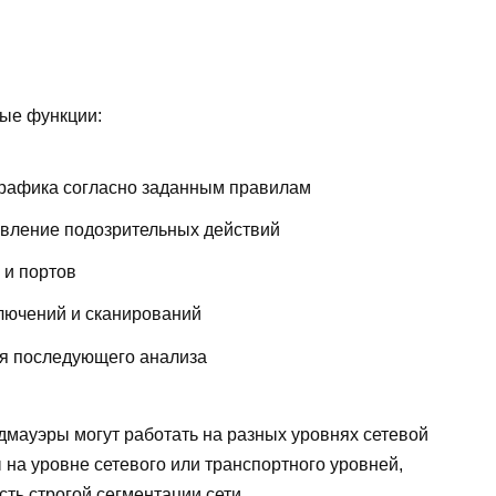
ые функции:
трафика согласно заданным правилам
явление подозрительных действий
 и портов
лючений и сканирований
ля последующего анализа
ндмауэры могут работать на разных уровнях сетевой
 на уровне сетевого или транспортного уровней,
ть строгой сегментации сети.