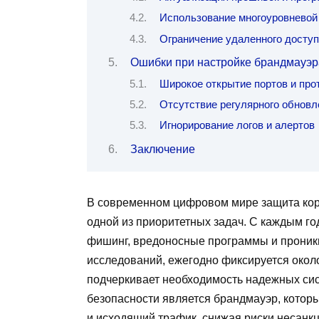
Использование многоуровневой
Ограничение удаленного досту
Ошибки при настройке брандмауэра
Широкое открытие портов и про
Отсутствие регулярного обновл
Игнорирование логов и алертов
Заключение
В современном цифровом мире защита корп
одной из приоритетных задач. С каждым год
фишинг, вредоносные программы и проник
исследований, ежегодно фиксируется около
подчеркивает необходимость надежных си
безопасности является брандмауэр, котор
и исходящий трафик, снижая риски несанкц