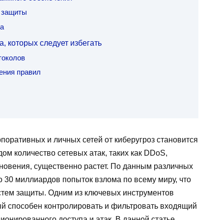
 защиты
па
, которых следует избегать
токолов
ения правил
оративных и личных сетей от киберугроз становится
ом количество сетевых атак, таких как DDoS,
новения, существенно растет. По данным различных
 30 миллиардов попыток взлома по всему миру, что
стем защиты. Одним из ключевых инструментов
ый способен контролировать и фильтровать входящий
ионированного доступа и атак. В данной статье