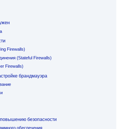
нужен
а
сти
ng Firewalls)
ения (Stateful Firewalls)
r Firewalls)
астройке брандмауэра
вание
ти
 повышению безопасности
аммного обеспечения