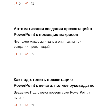
0
41
Автоматизация создания презентаций в
PowerPoint с помощью макросов
Что такое макросы и зачем они нужны при
создании презентаций
0
35
Как подготовить презентацию
PowerPoint к печати: полное руководство
Введение Подготовка презентации PowerPoint к
печати
0
39