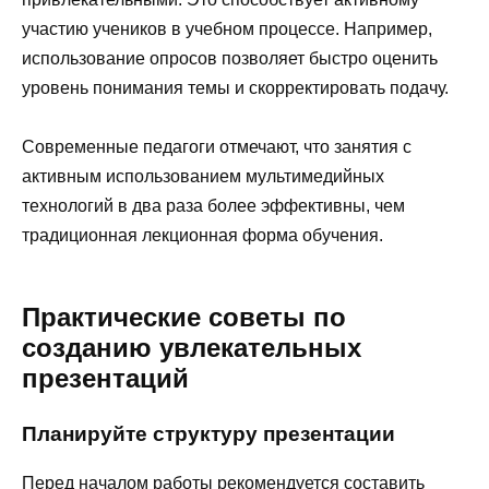
участию учеников в учебном процессе. Например,
использование опросов позволяет быстро оценить
уровень понимания темы и скорректировать подачу.
Современные педагоги отмечают, что занятия с
активным использованием мультимедийных
технологий в два раза более эффективны, чем
традиционная лекционная форма обучения.
Практические советы по
созданию увлекательных
презентаций
Планируйте структуру презентации
Перед началом работы рекомендуется составить