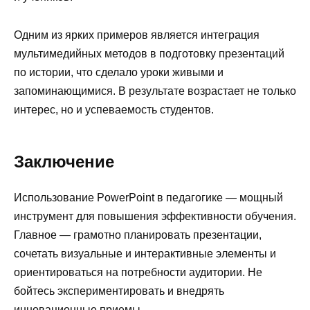
Одним из ярких примеров является интеграция
мультимедийных методов в подготовку презентаций
по истории, что сделало уроки живыми и
запоминающимися. В результате возрастает не только
интерес, но и успеваемость студентов.
Заключение
Использование PowerPoint в педагогике — мощный
инструмент для повышения эффективности обучения.
Главное — грамотно планировать презентации,
сочетать визуальные и интерактивные элементы и
ориентироваться на потребности аудитории. Не
бойтесь экспериментировать и внедрять
инновационные приемы.