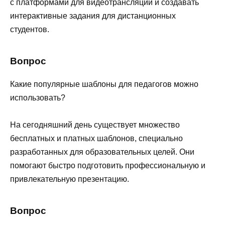
с платформами для видеотрансляций и создавать
интерактивные задания для дистанционных
студентов.
Вопрос
Какие популярные шаблоны для педагогов можно
использовать?
На сегодняшний день существует множество
бесплатных и платных шаблонов, специально
разработанных для образовательных целей. Они
помогают быстро подготовить профессиональную и
привлекательную презентацию.
Вопрос