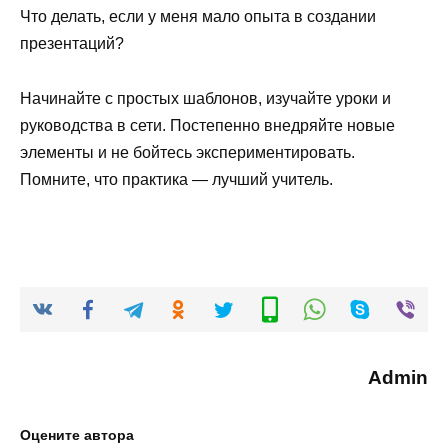
Что делать, если у меня мало опыта в создании
презентаций?
Начинайте с простых шаблонов, изучайте уроки и
руководства в сети. Постепенно внедряйте новые
элементы и не бойтесь экспериментировать.
Помните, что практика — лучший учитель.
Admin
Оцените автора