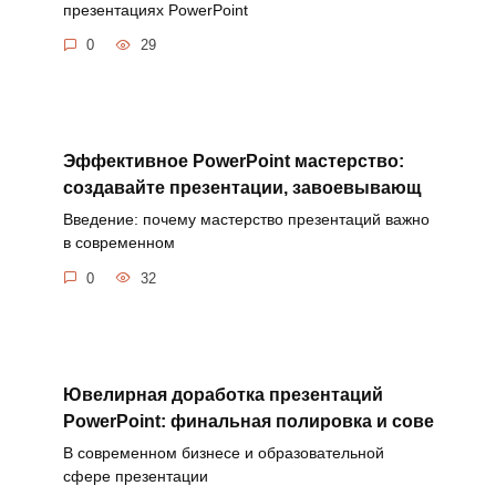
презентациях PowerPoint
0
29
Эффективное PowerPoint мастерство:
создавайте презентации, завоевывающ
Введение: почему мастерство презентаций важно
в современном
0
32
Ювелирная доработка презентаций
PowerPoint: финальная полировка и сове
В современном бизнесе и образовательной
сфере презентации