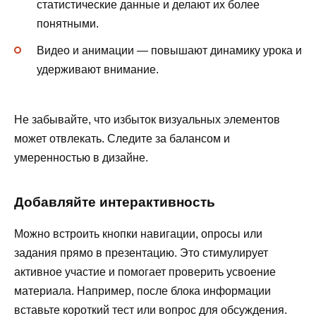
статистические данные и делают их более
понятными.
Видео и анимации — повышают динамику урока и
удерживают внимание.
Не забывайте, что избыток визуальных элементов
может отвлекать. Следите за балансом и
умеренностью в дизайне.
Добавляйте интерактивность
Можно встроить кнопки навигации, опросы или
задания прямо в презентацию. Это стимулирует
активное участие и помогает проверить усвоение
материала. Например, после блока информации
вставьте короткий тест или вопрос для обсуждения.