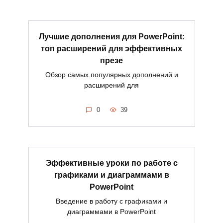
Лучшие дополнения для PowerPoint:
топ расширений для эффективных
презе
Обзор самых популярных дополнений и
расширений для
0
39
Эффективные уроки по работе с
графиками и диаграммами в
PowerPoint
Введение в работу с графиками и
диаграммами в PowerPoint