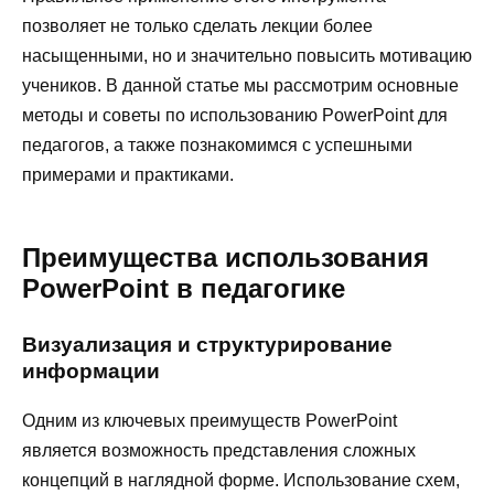
позволяет не только сделать лекции более
насыщенными, но и значительно повысить мотивацию
учеников. В данной статье мы рассмотрим основные
методы и советы по использованию PowerPoint для
педагогов, а также познакомимся с успешными
примерами и практиками.
Преимущества использования
PowerPoint в педагогике
Визуализация и структурирование
информации
Одним из ключевых преимуществ PowerPoint
является возможность представления сложных
концепций в наглядной форме. Использование схем,