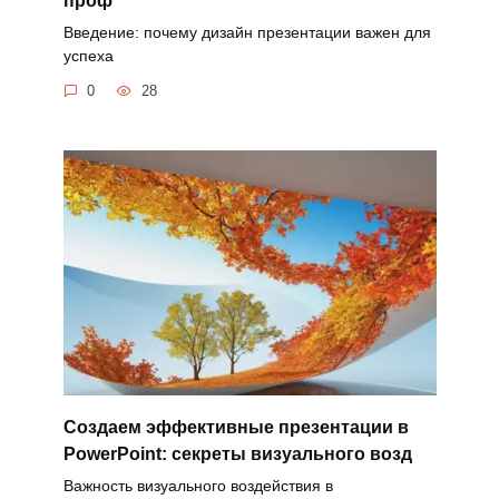
проф
Введение: почему дизайн презентации важен для
успеха
0
28
Создаем эффективные презентации в
PowerPoint: секреты визуального возд
Важность визуального воздействия в