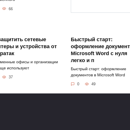
66
защитить сетевые
Быстрый старт:
теры и устройства от
оформление документ
ратак
Microsoft Word с нуля
легко и п
менные офисы и организации
аще используют
Быстрый старт: оформление
документов в Microsoft Word
37
0
49