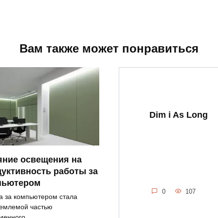
Вам также может понравиться
Dim i As Long
яние освещения на
уктивность работы за
пьютером
0
107
а за компьютером стала
емлемой частью
менного