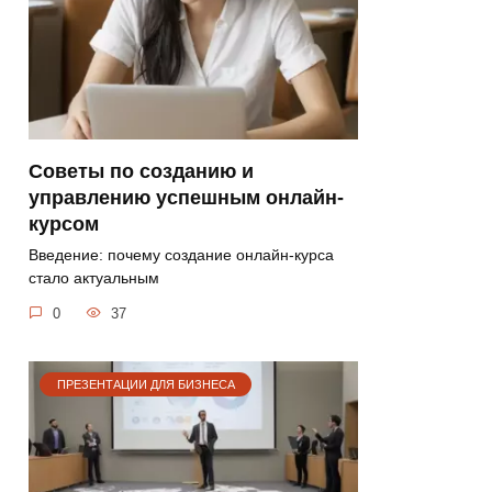
Советы по созданию и
управлению успешным онлайн-
курсом
Введение: почему создание онлайн-курса
стало актуальным
0
37
ПРЕЗЕНТАЦИИ ДЛЯ БИЗНЕСА