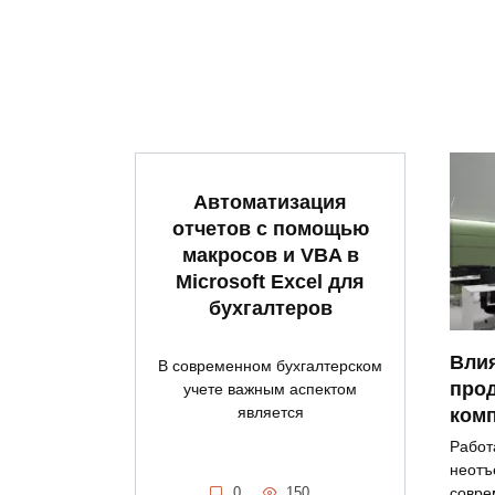
Автоматизация
отчетов с помощью
макросов и VBA в
Microsoft Excel для
бухгалтеров
Вли
В современном бухгалтерском
прод
учете важным аспектом
является
ком
Работ
неотъ
0
150
совре