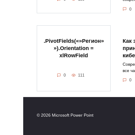
0
.PivotFields(«»Регион»
Как 
»).Orientation =
прин
xlRowField
кибе
Совре
все ч
0
111
0
© 2026 Microsoft Power Point