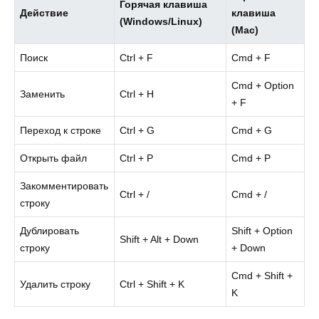
Горячая клавиша
Действие
клавиша
(Windows/Linux)
(Mac)
Поиск
Ctrl + F
Cmd + F
Cmd + Option
Заменить
Ctrl + H
+ F
Переход к строке
Ctrl + G
Cmd + G
Открыть файл
Ctrl + P
Cmd + P
Закомментировать
Ctrl + /
Cmd + /
строку
Дублировать
Shift + Option
Shift + Alt + Down
строку
+ Down
Cmd + Shift +
Удалить строку
Ctrl + Shift + K
K