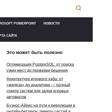
ROSOFT POWERPOINT
НОВОСТИ
РТА САЙТА
Это может быть полезно
Оптимизация PostgreSQL: от поиска
узких мест до проверки решения
Архитектура игрового хаба: от
«железа» до аналитики — полный
спектр систем для залов игровых
автоматов
Буэнос-Айрес на пути к революции в
онлайн-беттинге: лимиты сессий и