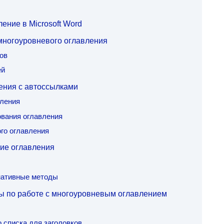
ение в Microsoft Word
многоуровневого оглавления
ов
ей
ения с автоссылками
вления
ования оглавления
го оглавления
ние оглавления
нативные методы
ы по работе с многоуровневым оглавлением
 списка для заголовков