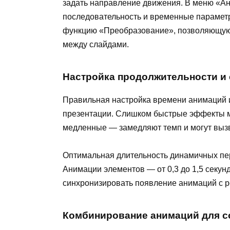
задать направление движения. В меню «Ан
последовательность и временные парамет
функцию «Преобразование», позволяющую
между слайдами.
Настройка продолжительности и
Правильная настройка времени анимаций и
презентации. Слишком быстрые эффекты мо
медленные — замедляют темп и могут вызва
Оптимальная длительность динамичных пер
Анимации элементов — от 0,3 до 1,5 секунд
синхронизировать появление анимаций с р
Комбинирование анимаций для с