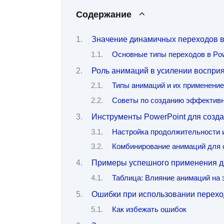
Содержание
Значение динамичных переходов в
Основные типы переходов в Pow
Роль анимаций в усилении восприя
Типы анимаций и их применение
Советы по созданию эффектив
Инструменты PowerPoint для созд
Настройка продолжительности 
Комбинирование анимаций для 
Примеры успешного применения д
Таблица: Влияние анимаций на
Ошибки при использовании переход
Как избежать ошибок