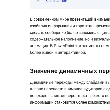
Заключение
В современном мире презентаций внимание
изобилия информации и короткого времени
сделать сообщение более запоминающимся
содержательное наполнение, но и визуаль
анимации. В PowerPoint эти элементы помо
более живой и интерактивной.
Значение динамичных пер
Динамичные переходы между слайдами вып
плавно перенести внимание аудитории с о
переходов снижает вероятность резкого п
информации становится более комфортны