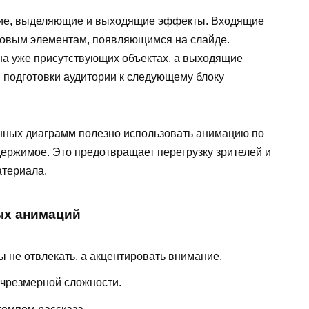
щие, выделяющие и выходящие эффекты. Входящие
новым элементам, появляющимся на слайде.
а уже присутствующих объектах, а выходящие
 подготовки аудитории к следующему блоку
нных диаграмм полезно использовать анимацию по
держимое. Это предотвращает перегрузку зрителей и
атериала.
ых анимаций
 не отвлекать, а акцентировать внимание.
чрезмерной сложности.