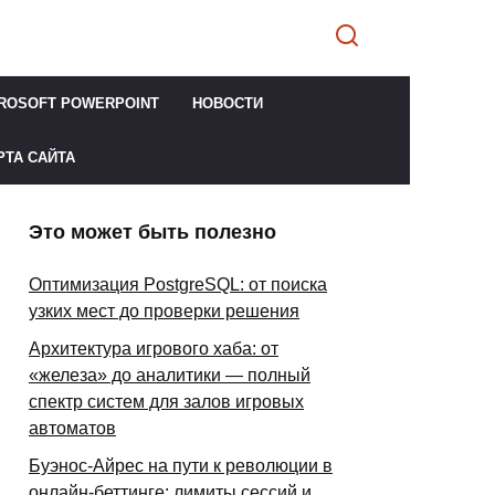
ROSOFT POWERPOINT
НОВОСТИ
РТА САЙТА
Это может быть полезно
Оптимизация PostgreSQL: от поиска
узких мест до проверки решения
Архитектура игрового хаба: от
«железа» до аналитики — полный
спектр систем для залов игровых
автоматов
Буэнос-Айрес на пути к революции в
онлайн-беттинге: лимиты сессий и