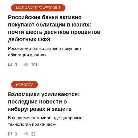
MICROSOFT POWERPOINT
Российские банки активно
покупают облигации в юанях:
почти шесть десятков процентов
дебютных ОФЗ
Российские банки активно покупают
облигации в юанях
0
101
НОВОСТИ
Взломщики усиливаются:
последние новости о
киберугрозах и защите
В современном мире, где цифровые
технологии практически
0
33