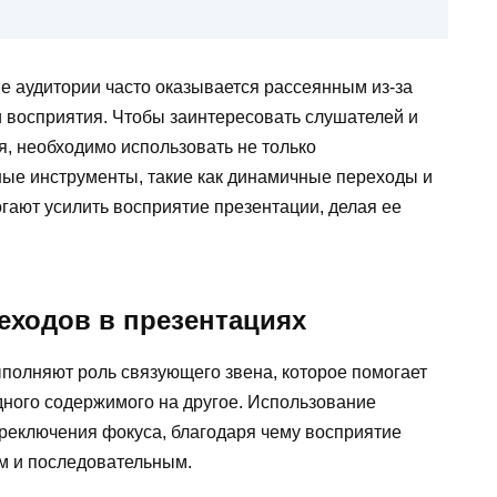
 аудитории часто оказывается рассеянным из-за
 восприятия. Чтобы заинтересовать слушателей и
, необходимо использовать не только
ные инструменты, такие как динамичные переходы и
гают усилить восприятие презентации, делая ее
еходов в презентациях
олняют роль связующего звена, которое помогает
дного содержимого на другое. Использование
ереключения фокуса, благодаря чему восприятие
м и последовательным.