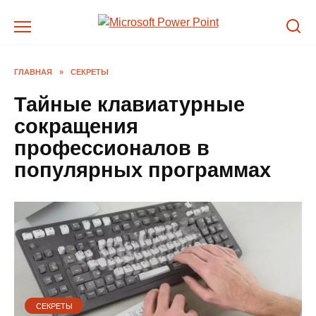
Перейти
к
содержанию
ГЛАВНАЯ
»
СЕКРЕТЫ
Тайные клавиатурные
сокращения
профессионалов в
популярных программах
СЕКРЕТЫ