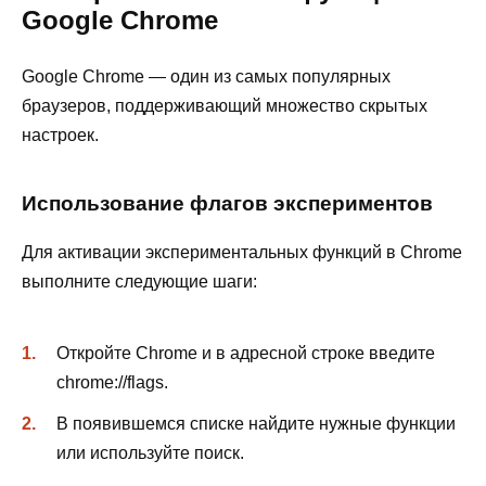
Google Chrome
Google Chrome — один из самых популярных
браузеров, поддерживающий множество скрытых
настроек.
Использование флагов экспериментов
Для активации экспериментальных функций в Chrome
выполните следующие шаги:
Откройте Chrome и в адресной строке введите
chrome://flags.
В появившемся списке найдите нужные функции
или используйте поиск.