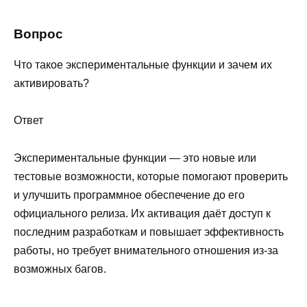
Вопрос
Что такое экспериментальные функции и зачем их
активировать?
Ответ
Экспериментальные функции — это новые или
тестовые возможности, которые помогают проверить
и улучшить программное обеспечение до его
официального релиза. Их активация даёт доступ к
последним разработкам и повышает эффективность
работы, но требует внимательного отношения из-за
возможных багов.