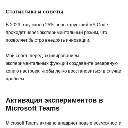
Статистика и советы
В 2023 году около 25% новых функций VS Code
проходят через экспериментальный режим, что
позволяет быстро внедрять инновации.
Мой совет: перед активированием
экспериментальных функций создавайте резервную
копию настроек, чтобы легко восстановиться в случае
проблем.
Активация экспериментов в
Microsoft Teams
Microsoft Teams активно внедряет новые возможности