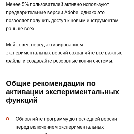
Менее 5% пользователей активно используют
предварительные версии Adobe, однако это
позволяет получить доступ к новым инструментам
раньше всех.
Мой совет: перед активированием
экспериментальных версий сохраняйте все важные
файлы и создавайте резервные копии системы.
Общие рекомендации по
активации экспериментальных
функций
Обновляйте программу до последней версии
перед включением экспериментальных