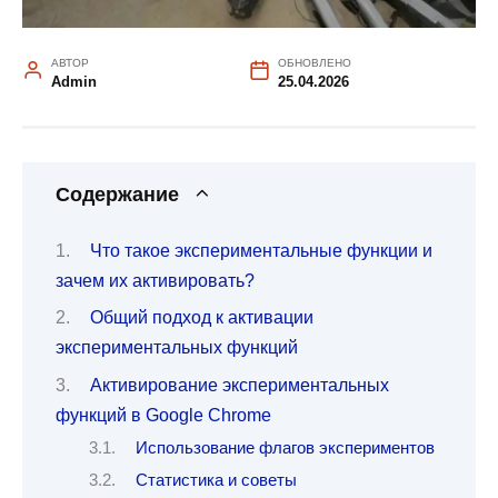
АВТОР
ОБНОВЛЕНО
Admin
25.04.2026
Содержание
Что такое экспериментальные функции и
зачем их активировать?
Общий подход к активации
экспериментальных функций
Активирование экспериментальных
функций в Google Chrome
Использование флагов экспериментов
Статистика и советы