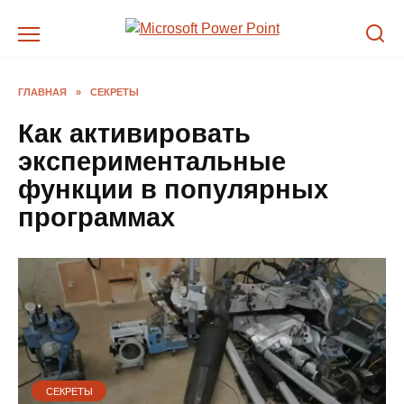
Перейти
к
содержанию
ГЛАВНАЯ
»
СЕКРЕТЫ
Как активировать
экспериментальные
функции в популярных
программах
СЕКРЕТЫ