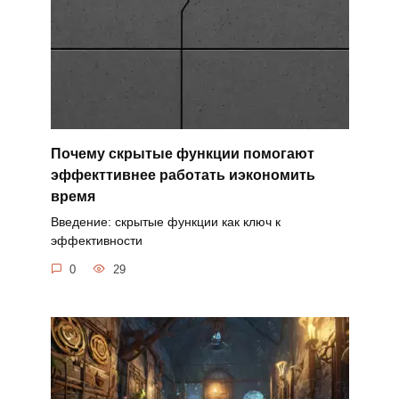
Почему скрытые функции помогают
эффекттивнее работать иэкономить
время
Введение: скрытые функции как ключ к
эффективности
0
29