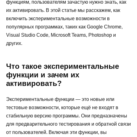
функциям, пользователям зачастую нужно знать, как
их активировать. В этой статье мы расскажем, как
включить экспериментальные возможности в
популярных программах, таких как Google Chrome,
Visual Studio Code, Microsoft Teams, Photoshop и
других.
Что такое экспериментальные
функции и зачем их
активировать?
Экспериментальные функции — это новые или
тестовые возможности, которые ещё не входят в
стабильную версию программы. Они предназначены
для предварительного тестирования и обратной связи
от пользователей. Включая эти функции, вы