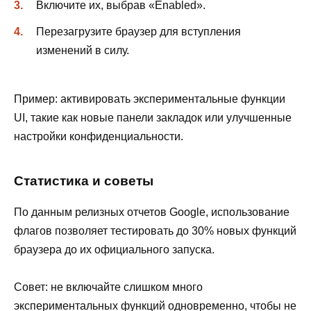
Включите их, выбрав «Enabled».
Перезагрузите браузер для вступления
изменений в силу.
Пример: активировать экспериментальные функции
UI, такие как новые панели закладок или улучшенные
настройки конфиденциальности.
Статистика и советы
По данным релизных отчетов Google, использование
флагов позволяет тестировать до 30% новых функций
браузера до их официального запуска.
Совет: не включайте слишком много
экспериментальных функций одновременно, чтобы не