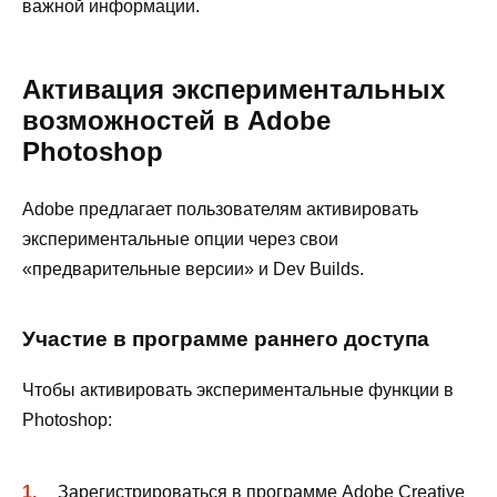
важной информации.
Активация экспериментальных
возможностей в Adobe
Photoshop
Adobe предлагает пользователям активировать
экспериментальные опции через свои
«предварительные версии» и Dev Builds.
Участие в программе раннего доступа
Чтобы активировать экспериментальные функции в
Photoshop:
Зарегистрироваться в программе Adobe Creative