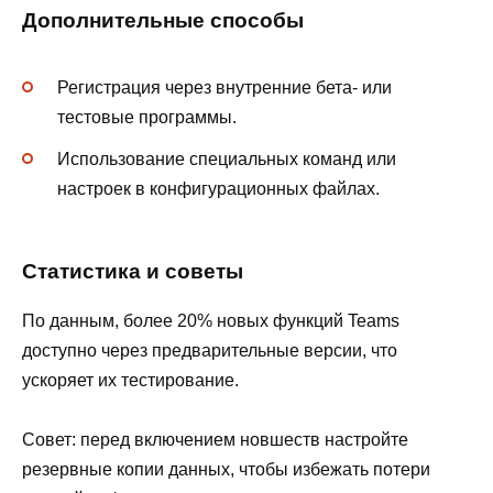
Дополнительные способы
Регистрация через внутренние бета- или
тестовые программы.
Использование специальных команд или
настроек в конфигурационных файлах.
Статистика и советы
По данным, более 20% новых функций Teams
доступно через предварительные версии, что
ускоряет их тестирование.
Совет: перед включением новшеств настройте
резервные копии данных, чтобы избежать потери