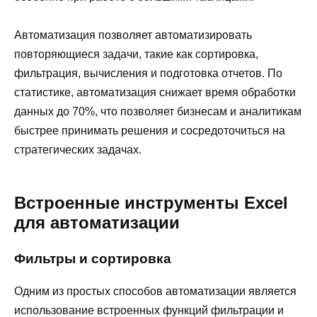
Автоматизация позволяет автоматизировать
повторяющиеся задачи, такие как сортировка,
фильтрация, вычисления и подготовка отчетов. По
статистике, автоматизация снижает время обработки
данных до 70%, что позволяет бизнесам и аналитикам
быстрее принимать решения и сосредоточиться на
стратегических задачах.
Встроенные инструменты Excel
для автоматизации
Фильтры и сортировка
Одним из простых способов автоматизации является
использование встроенных функций фильтрации и