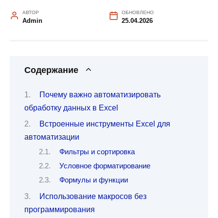
АВТОР
ОБНОВЛЕНО
Admin
25.04.2026
Содержание
Почему важно автоматизировать
обработку данных в Excel
Встроенные инструменты Excel для
автоматизации
Фильтры и сортировка
Условное форматирование
Формулы и функции
Использование макросов без
программирования