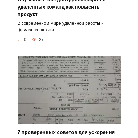
удаленных команд как повысить
продукт
В современном мире удаленной работы и
фриланса навыки
0
27
7 проверенных советов для ускорения