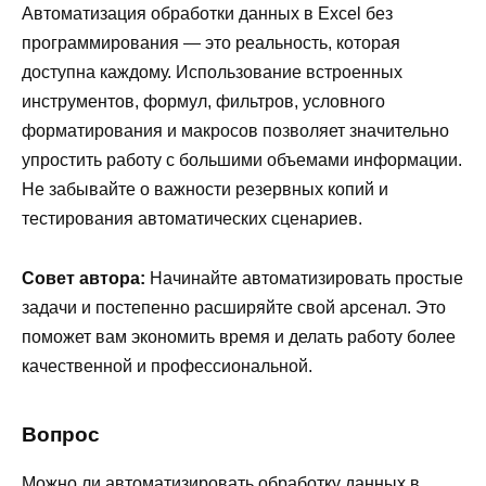
Автоматизация обработки данных в Excel без
программирования — это реальность, которая
доступна каждому. Использование встроенных
инструментов, формул, фильтров, условного
форматирования и макросов позволяет значительно
упростить работу с большими объемами информации.
Не забывайте о важности резервных копий и
тестирования автоматических сценариев.
Совет автора:
Начинайте автоматизировать простые
задачи и постепенно расширяйте свой арсенал. Это
поможет вам экономить время и делать работу более
качественной и профессиональной.
Вопрос
Можно ли автоматизировать обработку данных в