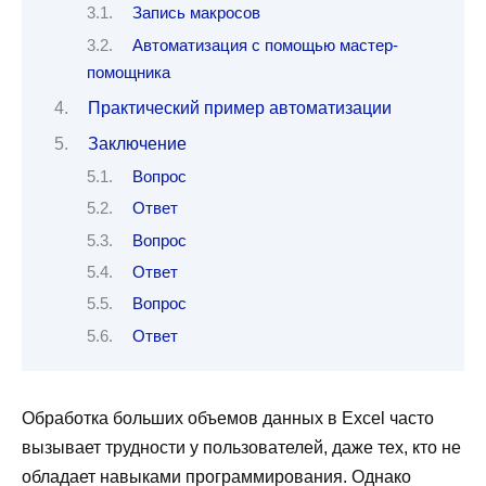
Запись макросов
Автоматизация с помощью мастер-
помощника
Практический пример автоматизации
Заключение
Вопрос
Ответ
Вопрос
Ответ
Вопрос
Ответ
Обработка больших объемов данных в Excel часто
вызывает трудности у пользователей, даже тех, кто не
обладает навыками программирования. Однако