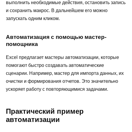
выполнить необходимые действия, остановить запись
и сохранить макрос. В дальнейшем его можно
запускать одним кликом.
Автоматизация с помощью мастер-
помощника
Excel предлагает мастеры автоматизации, которые
помогают быстро создавать автоматические
сценарии. Например, мастер для импорта данных, их
очистки и формирования отчетов. Это значительно
ускоряет работу с повторяющимися задачами.
Практический пример
автоматизации