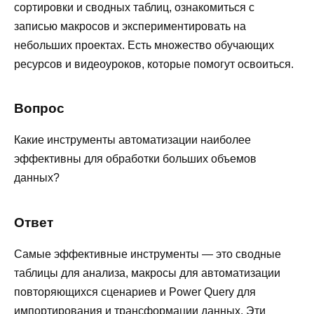
сортировки и сводных таблиц, ознакомиться с
записью макросов и экспериментировать на
небольших проектах. Есть множество обучающих
ресурсов и видеоуроков, которые помогут освоиться.
Вопрос
Какие инструменты автоматизации наиболее
эффективны для обработки больших объемов
данных?
Ответ
Самые эффективные инструменты — это сводные
таблицы для анализа, макросы для автоматизации
повторяющихся сценариев и Power Query для
импортирования и трансформации данных. Эти