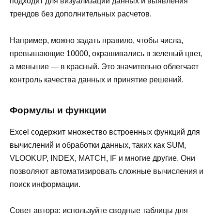
подходит для визуализации данных и выявления
трендов без дополнительных расчетов.
Например, можно задать правило, чтобы числа,
превышающие 10000, окрашивались в зеленый цвет,
а меньшие — в красный. Это значительно облегчает
контроль качества данных и принятие решений.
Формулы и функции
Excel содержит множество встроенных функций для
вычислений и обработки данных, таких как SUM,
VLOOKUP, INDEX, MATCH, IF и многие другие. Они
позволяют автоматизировать сложные вычисления и
поиск информации.
Совет автора: используйте сводные таблицы для