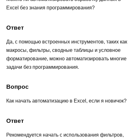
Excel без знания программирования?
Ответ
Да, с помощью встроенных инструментов, таких как
макросы, фильтры, сводные таблицы и условное
форматирование, можно автоматизировать многие
задачи без программирования.
Вопрос
Как начать автоматизацию в Excel, если я новичок?
Ответ
Рекомендуется начать с использования фильтров,