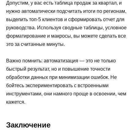
Допустим, у вас есть таблица продаж за квартал, и
нужно автоматически подсчитать итоги по регионам,
выделить топ-5 клиентов и сформировать отчет для
руководства. Используя сводные таблицы, условное
форматирование и макросы, вы можете сделать все
это за считанные минуты.
Важно помнить: автоматизация — это не только
быстрый результат, но и повышение точности
обработки данных при минимизации ошибок. Не
бойтесь экспериментировать с встроенными
инструментами, они намного проще в освоении, чем
кажется.
Заключение