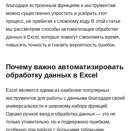
благодаря встроенным функциям и инструментам
можно существенно упростить и ускорить этот
процесс, не прибегая к сложному коду. В этой статье
мы рассмотрим способы автоматизации обработки
данных в Excel, которые помогут сэкономить время,
повысить точность и снизить вероятность ошибок.
Почему важно автоматизировать
обработку данных в Excel
Excel является одним из наиболее популярных
инструментов для работы с данными благодаря своей
универсальности и широкому набору функций.
Однако ручное ввод и обработка данных — это не
только утомительно, но и подвержено ошибкам,
особенно при работе с большими таблицами.