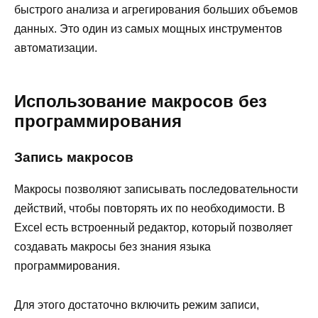
быстрого анализа и агрегирования больших объемов
данных. Это один из самых мощных инструментов
автоматизации.
Использование макросов без
программирования
Запись макросов
Макросы позволяют записывать последовательности
действий, чтобы повторять их по необходимости. В
Excel есть встроенный редактор, который позволяет
создавать макросы без знания языка
программирования.
Для этого достаточно включить режим записи,