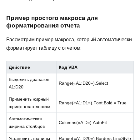
Пример простого макроса для
форматирования отчета
Рассмотрим пример макроса, который автоматически
форматирует таблицу с отчетом:
Действие
Код VBA
Выделить диапазон
Range(«A1:D20»).Select
A1:D20
Применить жирный
Range(«A1:D1»).Font.Bold = True
шрифт к заголовкам
Автоматическая
Columns(«A:D»).AutoFit
ширина столбцов
Установить границы
Range(«A1:D20»).Borders.LineStyle