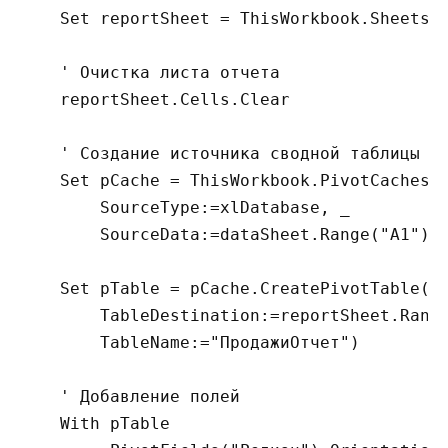
    Set reportSheet = ThisWorkbook.Sheets("
    ' Очистка листа отчета

    reportSheet.Cells.Clear

    ' Создание источника сводной таблицы

    Set pCache = ThisWorkbook.PivotCaches.C
        SourceType:=xlDatabase, _

        SourceData:=dataSheet.Range("A1").C
    Set pTable = pCache.CreatePivotTable( _
        TableDestination:=reportSheet.Range
        TableName:="ПродажиОтчет")

    ' Добавление полей

    With pTable
