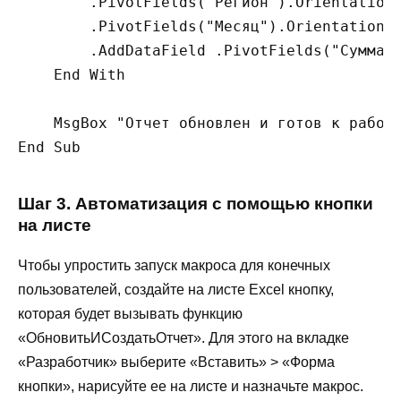
        .PivotFields("Регион").Orientation 
        .PivotFields("Месяц").Orientation =
        .AddDataField .PivotFields("СуммаПр
    End With

    MsgBox "Отчет обновлен и готов к работе
Шаг 3. Автоматизация с помощью кнопки
на листе
Чтобы упростить запуск макроса для конечных
пользователей, создайте на листе Excel кнопку,
которая будет вызывать функцию
«ОбновитьИСоздатьОтчет». Для этого на вкладке
«Разработчик» выберите «Вставить» > «Форма
кнопки», нарисуйте ее на листе и назначьте макрос.