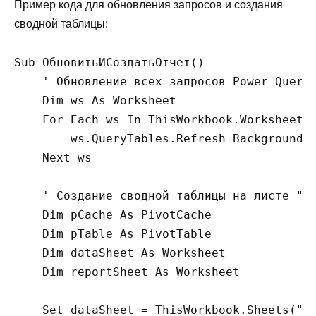
Пример кода для обновления запросов и создания
сводной таблицы:
Sub ОбновитьИСоздатьОтчет()

    ' Обновление всех запросов Power Query

    Dim ws As Worksheet

    For Each ws In ThisWorkbook.Worksheets

        ws.QueryTables.Refresh BackgroundQu
    Next ws

    ' Создание сводной таблицы на листе "От
    Dim pCache As PivotCache

    Dim pTable As PivotTable

    Dim dataSheet As Worksheet

    Dim reportSheet As Worksheet

    Set dataSheet = ThisWorkbook.Sheets("Да