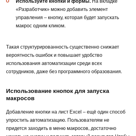
Используйте кнопки и формы.
На вкладке
«Разработчик» можно добавить элемент
управления – кнопку, которая будет запускать
макрос одним кликом.
Такая структурированность существенно снижает
вероятность ошибок и повышает удобство
использования автоматизации среди всех
сотрудников, даже без программного образования.
Использование кнопок для запуска
макросов
Добавление кнопки на лист Excel – ещё один способ
упростить автоматизацию. Пользователям не
придется заходить в меню макросов, достаточно