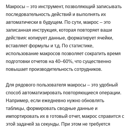
Макросы – это инструмент, позволяющий записывать
последовательность действий и выполнять их
автоматически в будущем. По сути, макрос – это
записанная инструкция, которая повторяет ваши
действия: копирует данные, форматирует ячейки,
вставляет формулы и т.д. По статистике,
использование макросов позволяет сократить время
подготовки отчетов на 40–60%, что существенно
повышает производительность сотрудников.
Для рядового пользователя макросы – это удобный
способ автоматизировать повторяющиеся операции.
Например, если ежедневно нужно обновлять
таблицы, формировать сводные данные и
импортировать их в готовый отчет, макрос справится с
этой задачей за секунды. При этом не требуется