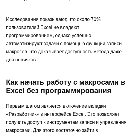
Исследования показывают, что около 70%
пользователей Excel не владеют
программированием, однако успешно
автоматизируют задачи с помощью функции записи
макросов, что доказывает доступность метода даже
для новичков.
Как начать работу с макросами в
Excel без программирования
Первым шагом является включение вкладки
«Разработчик» в интерфейсе Excel. Это позволяет
получить доступ к инструментам записи и управления
макросами. Для этого достаточно зайти в