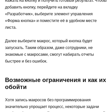
нажать на кнопку и получить готовый результат. Чтобы
добавить кнопку, перейдите на вкладку
«Разработчик», выберите элемент управления
«Форма кнопка» и поместите её в удобном месте
листа.
Далее выберите макрос, который кнопка будет
запускать. Таким образом, даже сотрудники, не
знакомые с макросами, смогут набирать отчеты
быстрее и без ошибок.
Возможные ограничения и как их
обойти
Хотя запись макросов без программирования
значительно упрощает процесс, некоторые задачи