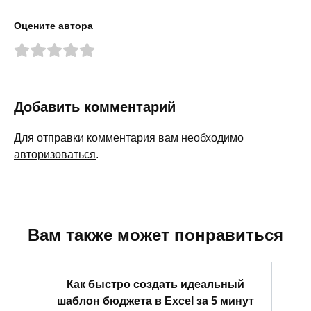
Оцените автора
Добавить комментарий
Для отправки комментария вам необходимо
авторизоваться
.
Вам также может понравиться
Как быстро создать идеальный
шаблон бюджета в Excel за 5 минут