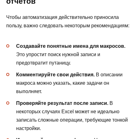
отчетов
Чтобы автоматизация действительно приносила
пользу, важно следовать некоторым рекомендациям:
Создавайте понятные имена для макросов.
Это упростит поиск нужной записи и
предотвратит путаницу.
Комментируйте свои действия.
В описании
макроса можно указать, какие задачи он
выполняет.
Проверяйте результат после записи.
В
некоторых случаях Excel может не идеально
записать сложные операции, требующие тонкой
настройки.