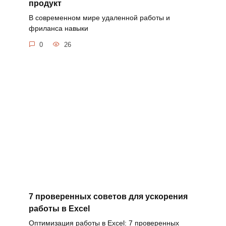
продукт
В современном мире удаленной работы и
фриланса навыки
0
26
7 проверенных советов для ускорения
работы в Excel
Оптимизация работы в Excel: 7 проверенных