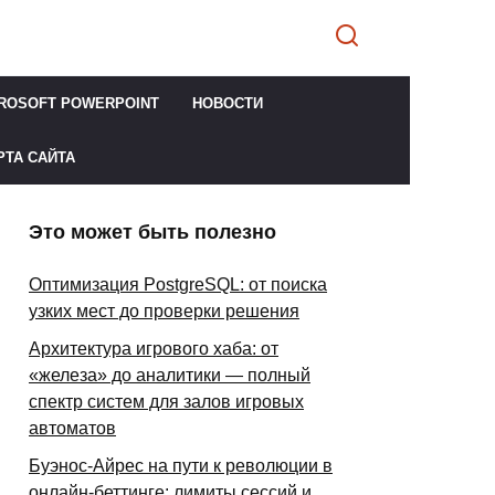
ROSOFT POWERPOINT
НОВОСТИ
РТА САЙТА
Это может быть полезно
Оптимизация PostgreSQL: от поиска
узких мест до проверки решения
Архитектура игрового хаба: от
«железа» до аналитики — полный
спектр систем для залов игровых
автоматов
Буэнос-Айрес на пути к революции в
онлайн-беттинге: лимиты сессий и