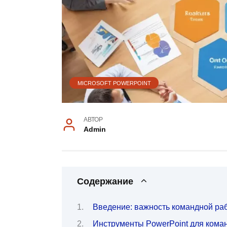
MICROSOFT POWERPOINT
АВТОР
Admin
Содержание
Введение: важность командной раб
Инструменты PowerPoint для кома