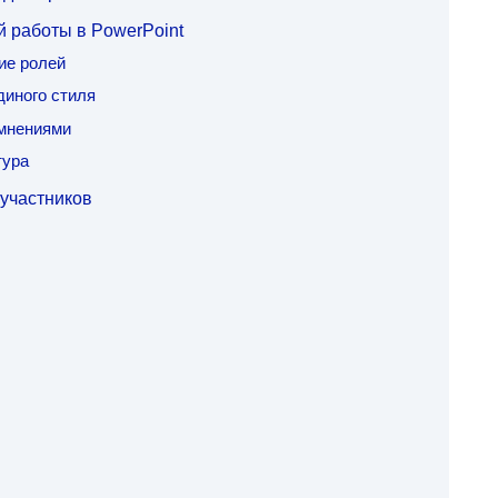
 работы в PowerPoint
ие ролей
диного стиля
 мнениями
тура
участников