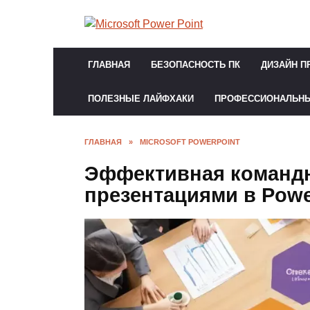
Перейти
к
содержанию
ГЛАВНАЯ
БЕЗОПАСНОСТЬ ПК
ДИЗАЙН П
ПОЛЕЗНЫЕ ЛАЙФХАКИ
ПРОФЕССИОНАЛЬН
ГЛАВНАЯ
»
MICROSOFT POWERPOINT
Эффективная командн
презентациями в Powe