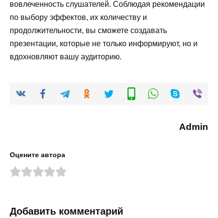
вовлеченность слушателей. Соблюдая рекомендации
по выбору эффектов, их количеству и
продолжительности, вы сможете создавать
презентации, которые не только информируют, но и
вдохновляют вашу аудиторию.
Admin
Оцените автора
Добавить комментарий