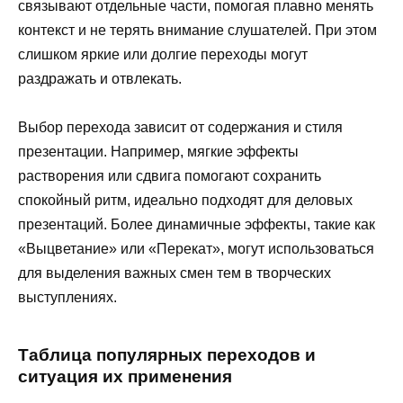
связывают отдельные части, помогая плавно менять
контекст и не терять внимание слушателей. При этом
слишком яркие или долгие переходы могут
раздражать и отвлекать.
Выбор перехода зависит от содержания и стиля
презентации. Например, мягкие эффекты
растворения или сдвига помогают сохранить
спокойный ритм, идеально подходят для деловых
презентаций. Более динамичные эффекты, такие как
«Выцветание» или «Перекат», могут использоваться
для выделения важных смен тем в творческих
выступлениях.
Таблица популярных переходов и
ситуация их применения