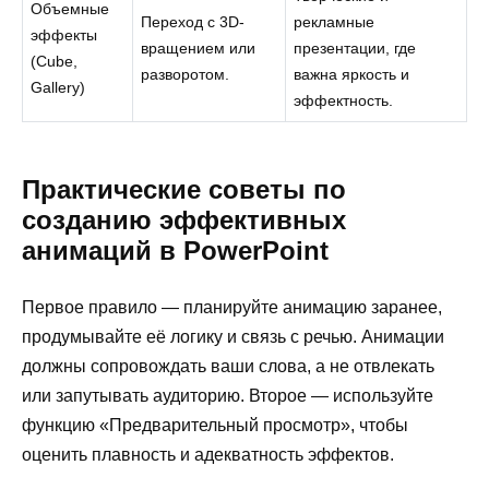
Объемные
Переход с 3D-
рекламные
эффекты
вращением или
презентации, где
(Cube,
разворотом.
важна яркость и
Gallery)
эффектность.
Практические советы по
созданию эффективных
анимаций в PowerPoint
Первое правило — планируйте анимацию заранее,
продумывайте её логику и связь с речью. Анимации
должны сопровождать ваши слова, а не отвлекать
или запутывать аудиторию. Второе — используйте
функцию «Предварительный просмотр», чтобы
оценить плавность и адекватность эффектов.