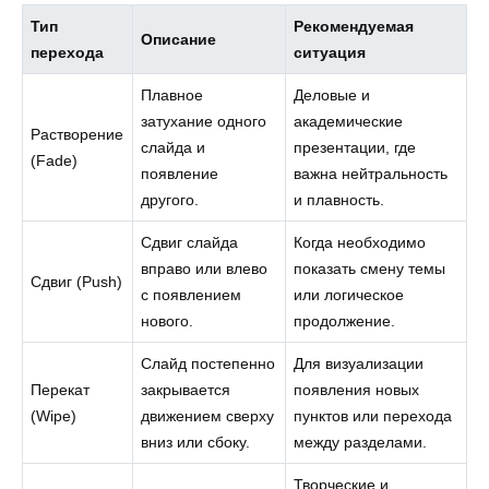
Тип
Рекомендуемая
Описание
перехода
ситуация
Плавное
Деловые и
затухание одного
академические
Растворение
слайда и
презентации, где
(Fade)
появление
важна нейтральность
другого.
и плавность.
Сдвиг слайда
Когда необходимо
вправо или влево
показать смену темы
Сдвиг (Push)
с появлением
или логическое
нового.
продолжение.
Слайд постепенно
Для визуализации
Перекат
закрывается
появления новых
(Wipe)
движением сверху
пунктов или перехода
вниз или сбоку.
между разделами.
Творческие и