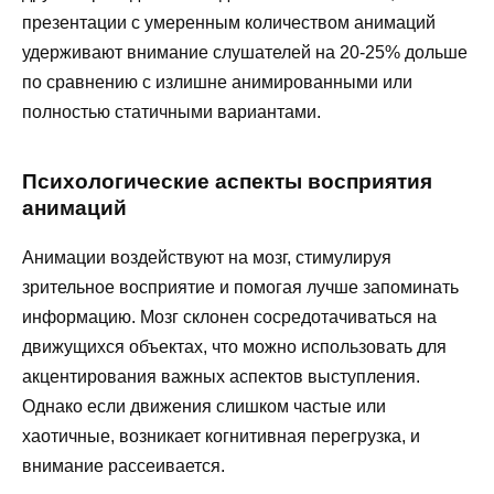
презентации с умеренным количеством анимаций
удерживают внимание слушателей на 20-25% дольше
по сравнению с излишне анимированными или
полностью статичными вариантами.
Психологические аспекты восприятия
анимаций
Анимации воздействуют на мозг, стимулируя
зрительное восприятие и помогая лучше запоминать
информацию. Мозг склонен сосредотачиваться на
движущихся объектах, что можно использовать для
акцентирования важных аспектов выступления.
Однако если движения слишком частые или
хаотичные, возникает когнитивная перегрузка, и
внимание рассеивается.