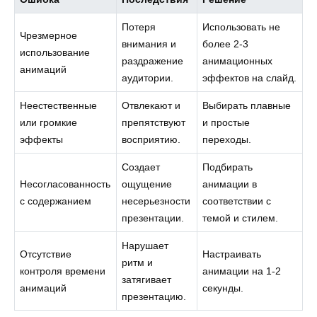
Потеря
Использовать не
Чрезмерное
внимания и
более 2-3
использование
раздражение
анимационных
анимаций
аудитории.
эффектов на слайд.
Неестественные
Отвлекают и
Выбирать плавные
или громкие
препятствуют
и простые
эффекты
восприятию.
переходы.
Создает
Подбирать
Несогласованность
ощущение
анимации в
с содержанием
несерьезности
соответствии с
презентации.
темой и стилем.
Нарушает
Отсутствие
Настраивать
ритм и
контроля времени
анимации на 1-2
затягивает
анимаций
секунды.
презентацию.