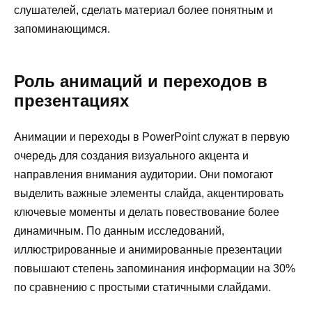
слушателей, сделать материал более понятным и
запоминающимся.
Роль анимаций и переходов в
презентациях
Анимации и переходы в PowerPoint служат в первую
очередь для создания визуального акцента и
направления внимания аудитории. Они помогают
выделить важные элементы слайда, акцентировать
ключевые моменты и делать повествование более
динамичным. По данным исследований,
иллюстрированные и анимированные презентации
повышают степень запоминания информации на 30%
по сравнению с простыми статичными слайдами.