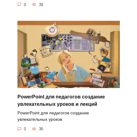
0
39
PowerPoint для педагогов создание
увлекательных уроков и лекций
PowerPoint для педагогов создание
увлекательных уроков
0
36