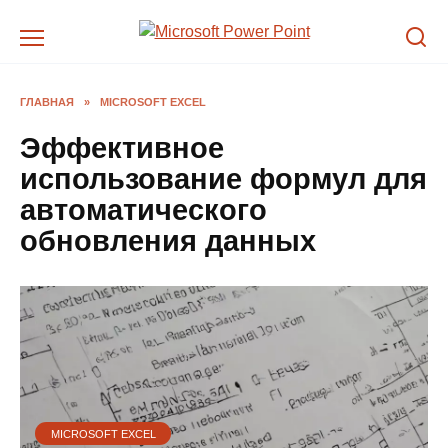
Перейти
к
содержанию
ГЛАВНАЯ
»
MICROSOFT EXCEL
Эффективное
использование формул для
автоматического
обновления данных
MICROSOFT EXCEL