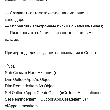
— Создавать автоматические напоминания в
календаре;
— Отправлять электронные письма с напоминанием;
— Планировать события, связанные с важными
датами.
Пример кода для создания напоминания в Outlook:
«`vba
Sub СоздатьНапоминание()
Dim OutlookApp As Object
Dim ReminderItem As Object
Set OutlookApp = CreateObject(«Outlook.Application»)
Set ReminderItem = OutlookApp.CreateItem(3) ‘
olAppointmentItem