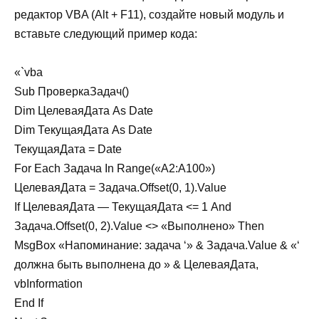
редактор VBA (Alt + F11), создайте новый модуль и
вставьте следующий пример кода:
«`vba
Sub ПроверкаЗадач()
Dim ЦелеваяДата As Date
Dim ТекущаяДата As Date
ТекущаяДата = Date
For Each Задача In Range(«A2:A100»)
ЦелеваяДата = Задача.Offset(0, 1).Value
If ЦелеваяДата — ТекущаяДата <= 1 And
Задача.Offset(0, 2).Value <> «Выполнено» Then
MsgBox «Напоминание: задача ‘» & Задача.Value & «‘
должна быть выполнена до » & ЦелеваяДата,
vbInformation
End If