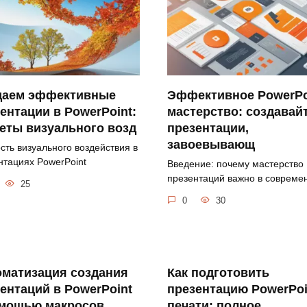
даем эффективные
Эффективное PowerPo
ентации в PowerPoint:
мастерство: создавай
еты визуального возд
презентации,
завоевывающ
сть визуального воздействия в
нтациях PowerPoint
Введение: почему мастерство
презентаций важно в совреме
25
0
30
оматизация создания
Как подготовить
ентаций в PowerPoint
презентацию PowerPoi
омощью макросов
печати: полное