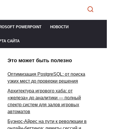
ROSOFT POWERPOINT
НОВОСТИ
РТА САЙТА
Это может быть полезно
Оптимизация PostgreSQL: от поиска
узких мест до проверки решения
Архитектура игрового хаба: от
«железа» до аналитики — полный
спектр систем для залов игровых
автоматов
Буэнос-Айрес на пути к революции в
онлайн-беттинге: лимиты сессий и