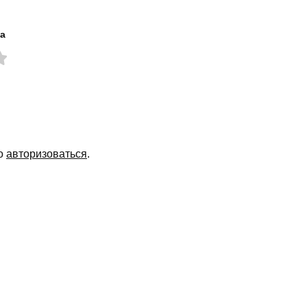
а
мо
авторизоваться
.