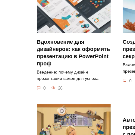
Вдохновение для
Соз
дизайнеров: как оформить
през
презентацию в PowerPoint
секр
проф
Важно
презе
Введение: почему дизайн
презентации важен для успеха
0
0
26
Авт
през
с п