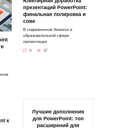
Ювелирная доработка
презентаций PowerPoint:
финальная полировка и
сове
В современном бизнесе и
образовательной сфере
int
презентации
те
0
37
нном
Лучшие дополнения
для PowerPoint: топ
nt к
расширений для