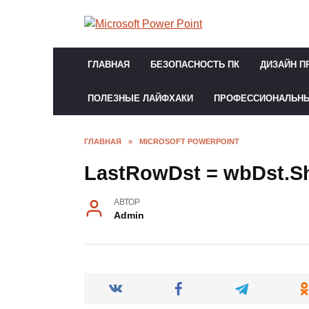
Перейти
к
содержанию
ГЛАВНАЯ
БЕЗОПАСНОСТЬ ПК
ДИЗАЙН П
ПОЛЕЗНЫЕ ЛАЙФХАКИ
ПРОФЕССИОНАЛЬН
ГЛАВНАЯ
»
MICROSOFT POWERPOINT
LastRowDst = wbDst.Sh
АВТОР
Admin