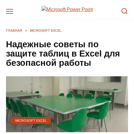
Перейти
к
содержанию
ГЛАВНАЯ
»
MICROSOFT EXCEL
Надежные советы по
защите таблиц в Excel для
безопасной работы
MICROSOFT EXCEL