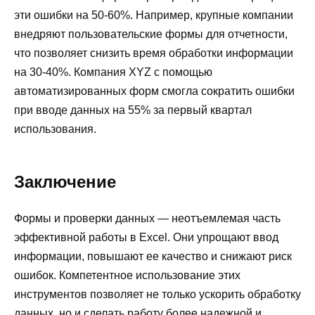
эти ошибки на 50-60%. Например, крупные компании
внедряют пользовательские формы для отчетности,
что позволяет снизить время обработки информации
на 30-40%. Компания XYZ с помощью
автоматизированных форм смогла сократить ошибки
при вводе данных на 55% за первый квартал
использования.
Заключение
Формы и проверки данных — неотъемлемая часть
эффективной работы в Excel. Они упрощают ввод
информации, повышают ее качество и снижают риск
ошибок. Компетентное использование этих
инструментов позволяет не только ускорить обработку
данных, но и сделать работу более надежной и