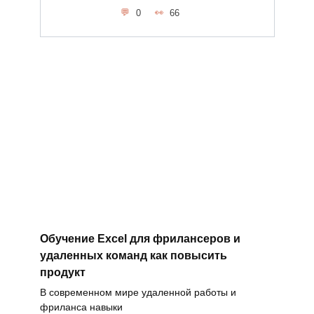
0
66
Обучение Excel для фрилансеров и
удаленных команд как повысить
продукт
В современном мире удаленной работы и
фриланса навыки