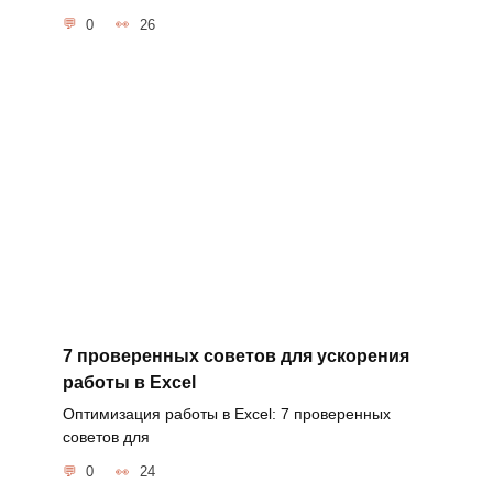
0
26
7 проверенных советов для ускорения
работы в Excel
Оптимизация работы в Excel: 7 проверенных
советов для
0
24