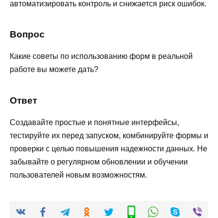
автоматизировать контроль и снижается риск ошибок.
Вопрос
Какие советы по использованию форм в реальной
работе вы можете дать?
Ответ
Создавайте простые и понятные интерфейсы,
тестируйте их перед запуском, комбинируйте формы и
проверки с целью повышения надежности данных. Не
забывайте о регулярном обновлении и обучении
пользователей новым возможностям.