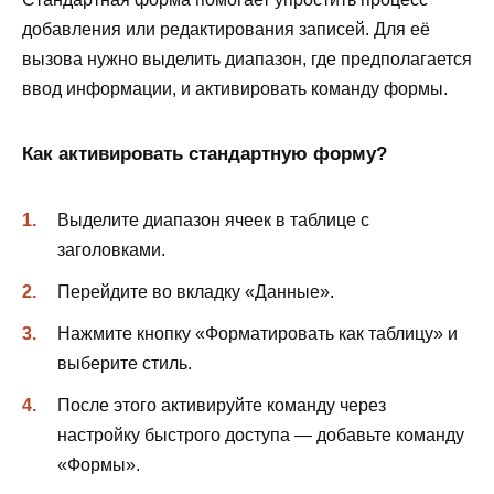
добавления или редактирования записей. Для её
вызова нужно выделить диапазон, где предполагается
ввод информации, и активировать команду формы.
Как активировать стандартную форму?
Выделите диапазон ячеек в таблице с
заголовками.
Перейдите во вкладку «Данные».
Нажмите кнопку «Форматировать как таблицу» и
выберите стиль.
После этого активируйте команду через
настройку быстрого доступа — добавьте команду
«Формы».