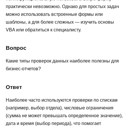
практически невозможно. Однако для простых задач
можно использовать встроенные формы или
шаблоны, а для более сложных — изучить основы
VBA или обратиться к специалисту.
Вопрос
Какие типы проверок данных наиболее полезны для
бизнес-отчетов?
Ответ
Наиболее часто используются проверки по спискам
(например, выбор отдела), числовые ограничения
(сумма не может превышать определенное значение),
дата и время (выбор периода), что помогает