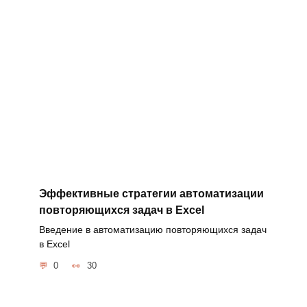
Эффективные стратегии автоматизации
повторяющихся задач в Excel
Введение в автоматизацию повторяющихся задач
в Excel
0
30