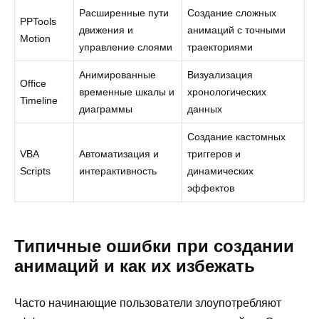
Расширенные пути
Создание сложных
PPTools
движения и
анимаций с точными
Motion
управление слоями
траекториями
Анимированные
Визуализация
Office
временные шкалы и
хронологических
Timeline
диаграммы
данных
Создание кастомных
VBA
Автоматизация и
триггеров и
Scripts
интерактивность
динамических
эффектов
Типичные ошибки при создании
анимаций и как их избежать
Часто начинающие пользователи злоупотребляют