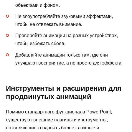
объектами и фоном.
Не злоупотребляйте звуковыми эффектами,
чтобы не отвлекать внимание.
Проверяйте анимации на разных устройствах,
чтобы избежать сбоев.
Добавляйте анимации только там, где они
улучшают восприятие, а не просто для эффекта.
Инструменты и расширения для
продвинутых анимаций
Помимо стандартного функционала PowerPoint,
существуют внешние плагины и инструменты,
позволяющие создавать более сложные и