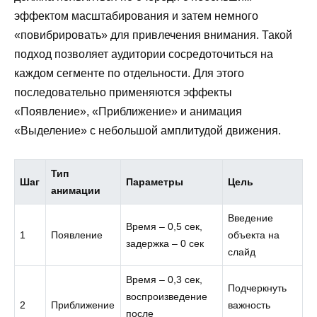
эффектом масштабирования и затем немного
«повибрировать» для привлечения внимания. Такой
подход позволяет аудитории сосредоточиться на
каждом сегменте по отдельности. Для этого
последовательно применяются эффекты
«Появление», «Приближение» и анимация
«Выделение» с небольшой амплитудой движения.
Тип
Шаг
Параметры
Цель
анимации
Введение
Время – 0,5 сек,
1
Появление
объекта на
задержка – 0 сек
слайд
Время – 0,3 сек,
Подчеркнуть
воспроизведение
2
Приближение
важность
после