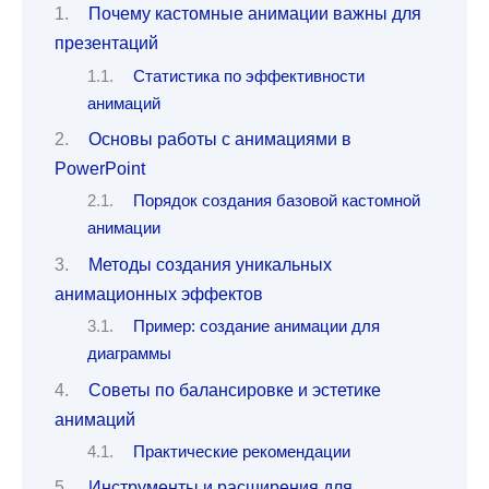
Почему кастомные анимации важны для
презентаций
Статистика по эффективности
анимаций
Основы работы с анимациями в
PowerPoint
Порядок создания базовой кастомной
анимации
Методы создания уникальных
анимационных эффектов
Пример: создание анимации для
диаграммы
Советы по балансировке и эстетике
анимаций
Практические рекомендации
Инструменты и расширения для