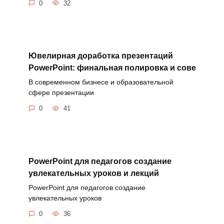
0
32
Ювелирная доработка презентаций
PowerPoint: финальная полировка и сове
В современном бизнесе и образовательной
сфере презентации
0
41
PowerPoint для педагогов создание
увлекательных уроков и лекций
PowerPoint для педагогов создание
увлекательных уроков
0
36