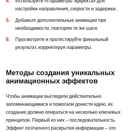
Используйте «Параметры эффекта» для
настройки направления, скорости и задержки.
Добавьте дополнительные анимации при
необходимости, повторяя те же шаги.
Просмотрите и протестируйте финальный
результат, корректируя параметры.
Методы создания уникальных
анимационных эффектов
Чтобы анимации выглядели действительно
запоминающимися и помогали донести идею, их
создание должно опираться на несколько ключевых
принципов. Первый из них – последовательность.
Эффект поэтапного раскрытия информации – это