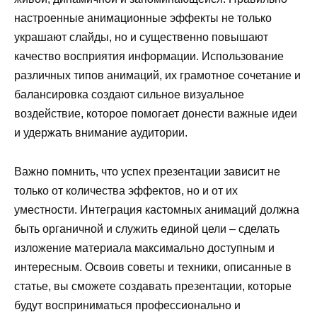
настроенные анимационные эффекты не только
украшают слайды, но и существенно повышают
качество восприятия информации. Использование
различных типов анимаций, их грамотное сочетание и
балансировка создают сильное визуальное
воздействие, которое помогает донести важные идеи
и удержать внимание аудитории.
Важно помнить, что успех презентации зависит не
только от количества эффектов, но и от их
уместности. Интеграция кастомных анимаций должна
быть органичной и служить единой цели – сделать
изложение материала максимально доступным и
интересным. Освоив советы и техники, описанные в
статье, вы сможете создавать презентации, которые
будут восприниматься профессионально и