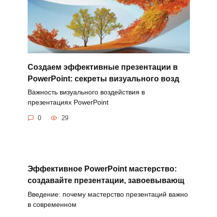
Создаем эффективные презентации в
PowerPoint: секреты визуального возд
Важность визуального воздействия в
презентациях PowerPoint
0
29
Эффективное PowerPoint мастерство:
создавайте презентации, завоевывающ
Введение: почему мастерство презентаций важно
в современном