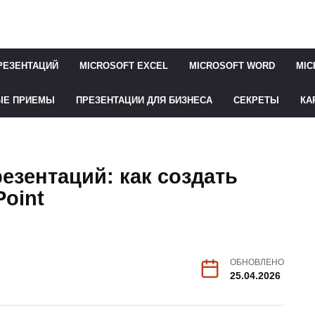
РЕЗЕНТАЦИЙ
MICROSOFT EXCEL
MICROSOFT WORD
MIC
ЫЕ ПРИЕМЫ
ПРЕЗЕНТАЦИИ ДЛЯ БИЗНЕСА
СЕКРЕТЫ
КА
езентаций: как создать
oint
ОБНОВЛЕНО
25.04.2026