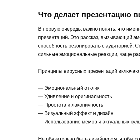
Что делает презентацию 
В первую очередь, важно понять, что имен
презентаций. Это рассказ, вызывающий эмо
способность резонировать с аудиторией. 
сильные эмоциональные реакции, чаще ра
Принципы вирусных презентаций включают
— Эмоциональный отклик
— Удивление и оригинальность
— Простота и лаконичность
— Визуальный эффект и дизайн
— Использование мемов и актуальных кул
Не обязательно быть дизайнером, чтобы со