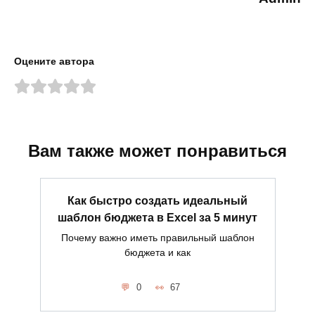
Оцените автора
Вам также может понравиться
Как быстро создать идеальный
шаблон бюджета в Excel за 5 минут
Почему важно иметь правильный шаблон
бюджета и как
0
67