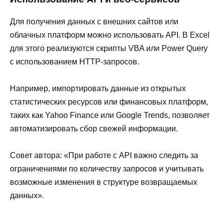
Для получения данных с внешних сайтов или
облачных платформ можно использовать API. В Excel
для этого реализуются скрипты VBA или Power Query
с использованием HTTP-запросов.
Например, импортировать данные из открытых
статистических ресурсов или финансовых платформ,
таких как Yahoo Finance или Google Trends, позволяет
автоматизировать сбор свежей информации.
Совет автора: «При работе с API важно следить за
ограничениями по количеству запросов и учитывать
возможные изменения в структуре возвращаемых
данных».