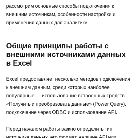
рассмотрим основные способы подключения к
внешним источникам, особенности настройки и
применения данных для аналитики.
Общие принципы работы с
внешними источниками данных
в Excel
Excel предоставляет несколько методов подключения
к внешним данным, среди которых наиболее
популярные — использование встроенных средств
«Получить и преобразовать данные» (Power Query),
подключение через ODBC и использование API.
Перед началом работы важно определить тип
источника данных, его формат, наличие API или