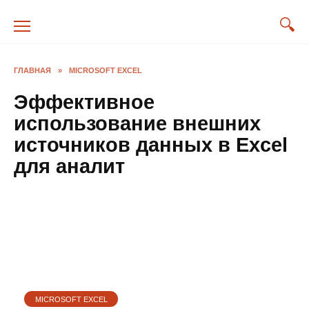
Перейти
к
содержанию
ГЛАВНАЯ
»
MICROSOFT EXCEL
Эффективное
использование внешних
источников данных в Excel
для аналит
MICROSOFT EXCEL