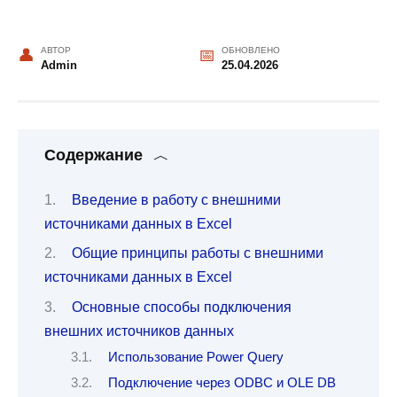
АВТОР
ОБНОВЛЕНО
Admin
25.04.2026
Содержание
Введение в работу с внешними
источниками данных в Excel
Общие принципы работы с внешними
источниками данных в Excel
Основные способы подключения
внешних источников данных
Использование Power Query
Подключение через ODBC и OLE DB