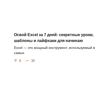
Освой Excel за 7 дней: секретные уроки,
шаблоны и лайфхаки для начинаю
Excel — это мощный инструмент, используемый в
самых
0
33