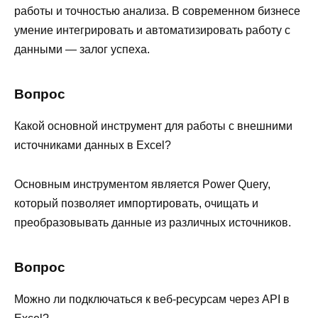
работы и точностью анализа. В современном бизнесе
умение интегрировать и автоматизировать работу с
данными — залог успеха.
Вопрос
Какой основной инструмент для работы с внешними
источниками данных в Excel?
Основным инструментом является Power Query,
который позволяет импортировать, очищать и
преобразовывать данные из различных источников.
Вопрос
Можно ли подключаться к веб-ресурсам через API в