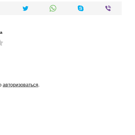
а
мо
авторизоваться
.