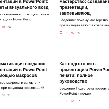
ентации в PowerPoint:
мастерство: создавай
еты визуального возд
презентации,
завоевывающ
сть визуального воздействия в
нтациях PowerPoint
Введение: почему мастерство
презентаций важно в совреме
24
0
30
оматизация создания
Как подготовить
ентаций в PowerPoint
презентацию PowerPoi
омощью макросов
печати: полное
руководство
акое макросы и зачем они
 при создании презентаций
Введение Подготовка презент
PowerPoint к печати
31
0
37