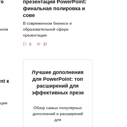
те
презентаций PowerPoint:
финальная полировка и
сове
В современном бизнесе и
нном
образовательной сфере
презентации
0
37
Лучшие дополнения
для PowerPoint: топ
nt к
расширений для
эффективных презе
ации
Обзор самых популярных
дополнений и расширений
для