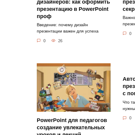
дизайнеров: как оформить
през
презентацию в PowerPoint
секр
проф
Важно
презе
Введение: почему дизайн
презентации важен для успеха
0
0
26
Авт
през
с п
Что т
нужны
0
PowerPoint для педагогов
создание увлекательных
уроков и лекций