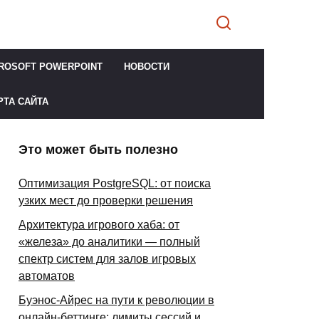
ROSOFT POWERPOINT
НОВОСТИ
РТА САЙТА
Это может быть полезно
Оптимизация PostgreSQL: от поиска
узких мест до проверки решения
Архитектура игрового хаба: от
«железа» до аналитики — полный
спектр систем для залов игровых
автоматов
Буэнос-Айрес на пути к революции в
онлайн-беттинге: лимиты сессий и