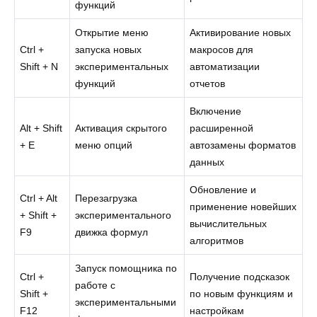
функций
Открытие меню
Активирование новых
Ctrl +
запуска новых
макросов для
Shift + N
экспериментальных
автоматизации
функций
отчетов
Включение
Alt + Shift
Активация скрытого
расширенной
+ E
меню опций
автозамены форматов
данных
Обновление и
Ctrl + Alt
Перезагрузка
применение новейших
+ Shift +
экспериментального
вычислительных
F9
движка формул
алгоритмов
Запуск помощника по
Ctrl +
Получение подсказок
работе с
Shift +
по новым функциям и
экспериментальными
F12
настройкам