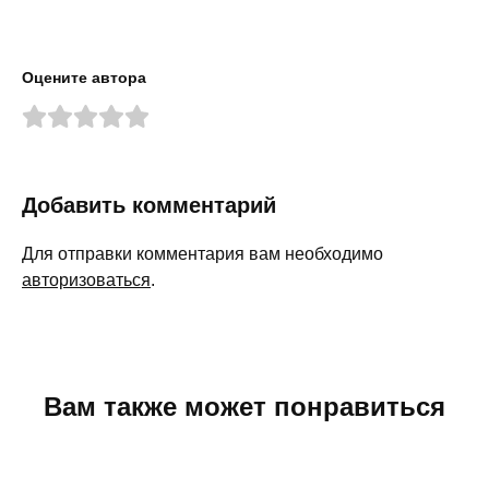
Оцените автора
Добавить комментарий
Для отправки комментария вам необходимо
авторизоваться
.
Вам также может понравиться