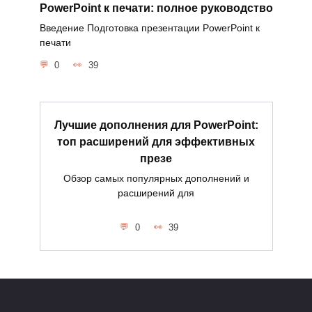
PowerPoint к печати: полное руководство
Введение Подготовка презентации PowerPoint к
печати
0
39
Лучшие дополнения для PowerPoint:
топ расширений для эффективных
презе
Обзор самых популярных дополнений и
расширений для
0
39