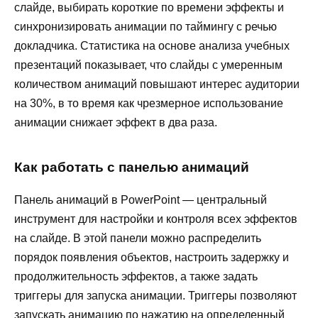
слайде, выбирать короткие по времени эффекты и
синхронизировать анимации по таймингу с речью
докладчика. Статистика на основе анализа учебных
презентаций показывает, что слайды с умеренным
количеством анимаций повышают интерес аудитории
на 30%, в то время как чрезмерное использование
анимации снижает эффект в два раза.
Как работать с панелью анимаций
Панель анимаций в PowerPoint — центральный
инструмент для настройки и контроля всех эффектов
на слайде. В этой панели можно распределить
порядок появления объектов, настроить задержку и
продолжительность эффектов, а также задать
триггеры для запуска анимации. Триггеры позволяют
запускать анимацию по нажатию на определенный