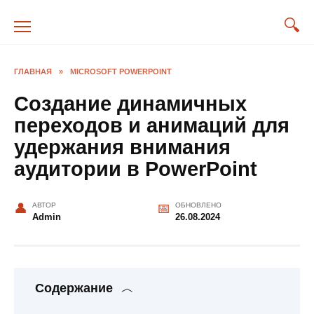
Перейти
к
содержанию
ГЛАВНАЯ
»
MICROSOFT POWERPOINT
Создание динамичных
переходов и анимаций для
удержания внимания
аудитории в PowerPoint
АВТОР
ОБНОВЛЕНО
Admin
26.08.2024
Содержание