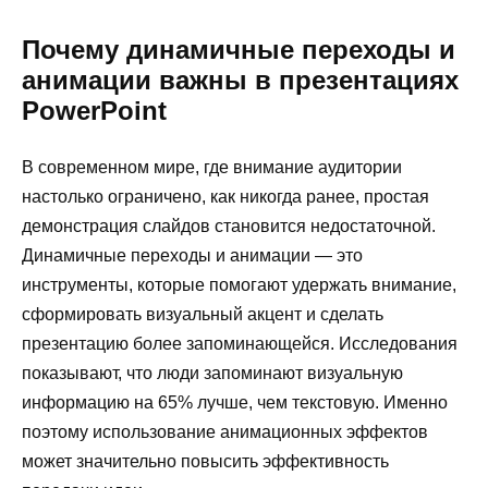
Почему динамичные переходы и
анимации важны в презентациях
PowerPoint
В современном мире, где внимание аудитории
настолько ограничено, как никогда ранее, простая
демонстрация слайдов становится недостаточной.
Динамичные переходы и анимации — это
инструменты, которые помогают удержать внимание,
сформировать визуальный акцент и сделать
презентацию более запоминающейся. Исследования
показывают, что люди запоминают визуальную
информацию на 65% лучше, чем текстовую. Именно
поэтому использование анимационных эффектов
может значительно повысить эффективность