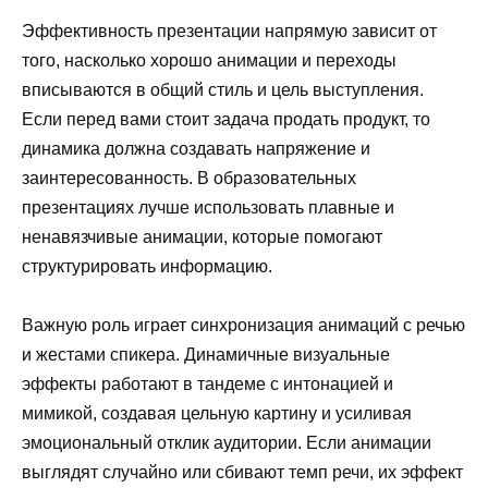
Эффективность презентации напрямую зависит от
того, насколько хорошо анимации и переходы
вписываются в общий стиль и цель выступления.
Если перед вами стоит задача продать продукт, то
динамика должна создавать напряжение и
заинтересованность. В образовательных
презентациях лучше использовать плавные и
ненавязчивые анимации, которые помогают
структурировать информацию.
Важную роль играет синхронизация анимаций с речью
и жестами спикера. Динамичные визуальные
эффекты работают в тандеме с интонацией и
мимикой, создавая цельную картину и усиливая
эмоциональный отклик аудитории. Если анимации
выглядят случайно или сбивают темп речи, их эффект