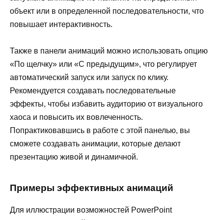
объект или в определенной последовательности, что
повышает интерактивность.
Также в панели анимаций можно использовать опцию
«По щелчку» или «С предыдущим», что регулирует
автоматический запуск или запуск по клику.
Рекомендуется создавать последовательные
эффекты, чтобы избавить аудиторию от визуального
хаоса и повысить их вовлеченность.
Попрактиковавшись в работе с этой панелью, вы
сможете создавать анимации, которые делают
презентацию живой и динамичной.
Примеры эффективных анимаций
Для иллюстрации возможностей PowerPoint