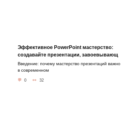
Эффективное PowerPoint мастерство:
создавайте презентации, завоевывающ
Введение: почему мастерство презентаций важно
в современном
0
32