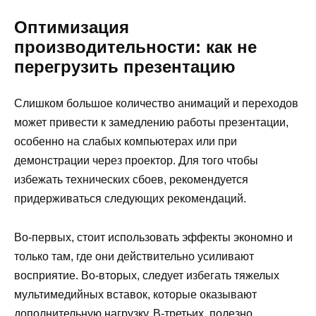
Оптимизация
производительности: как не
перегрузить презентацию
Слишком большое количество анимаций и переходов
может привести к замедлению работы презентации,
особенно на слабых компьютерах или при
демонстрации через проектор. Для того чтобы
избежать технических сбоев, рекомендуется
придерживаться следующих рекомендаций.
Во-первых, стоит использовать эффекты экономно и
только там, где они действительно усиливают
восприятие. Во-вторых, следует избегать тяжелых
мультимедийных вставок, которые оказывают
дополнительную нагрузку. В-третьих, полезно