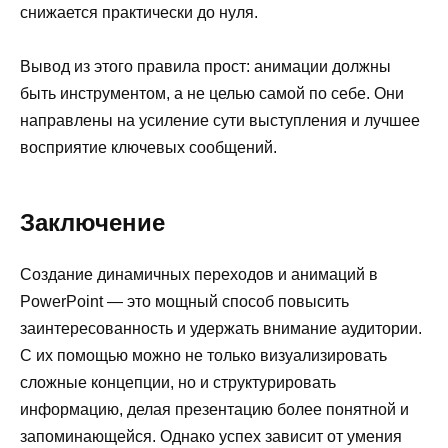
снижается практически до нуля.
Вывод из этого правила прост: анимации должны
быть инструментом, а не целью самой по себе. Они
направлены на усиление сути выступления и лучшее
восприятие ключевых сообщений.
Заключение
Создание динамичных переходов и анимаций в
PowerPoint — это мощный способ повысить
заинтересованность и удержать внимание аудитории.
С их помощью можно не только визуализировать
сложные концепции, но и структурировать
информацию, делая презентацию более понятной и
запоминающейся. Однако успех зависит от умения