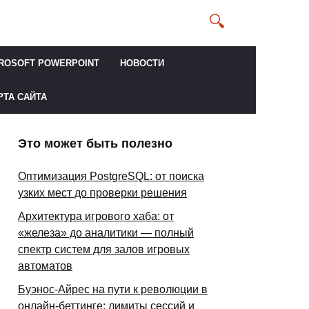
ROSOFT POWERPOINT
НОВОСТИ
РТА САЙТА
Это может быть полезно
Оптимизация PostgreSQL: от поиска
узких мест до проверки решения
Архитектура игрового хаба: от
«железа» до аналитики — полный
спектр систем для залов игровых
автоматов
Буэнос-Айрес на пути к революции в
онлайн-беттинге: лимиты сессий и