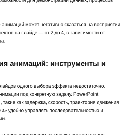
возможности для демонстрации данных, процессов
 анимаций может негативно сказаться на восприятии
ктов на слайде — от 2 до 4, в зависимости от
да.
ия анимаций: инструменты и
лайдов одного выбора эффекта недостаточно.
имации под конкретную задачу. PowerPoint
такие как задержка, скорость, траектория движения
ии» удобно управлять последовательностью и
ми.
ды перед появлением заголовка, можно плавно