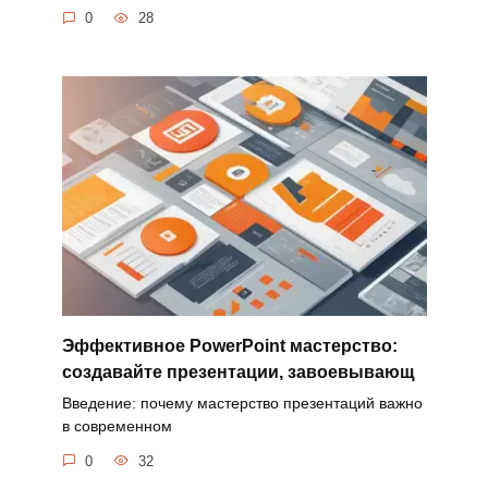
0
28
Эффективное PowerPoint мастерство:
создавайте презентации, завоевывающ
Введение: почему мастерство презентаций важно
в современном
0
32