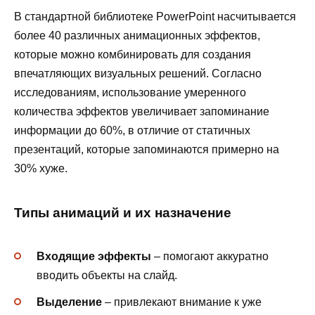
В стандартной библиотеке PowerPoint насчитывается
более 40 различных анимационных эффектов,
которые можно комбинировать для создания
впечатляющих визуальных решений. Согласно
исследованиям, использование умеренного
количества эффектов увеличивает запоминание
информации до 60%, в отличие от статичных
презентаций, которые запоминаются примерно на
30% хуже.
Типы анимаций и их назначение
Входящие эффекты
– помогают аккуратно
вводить объекты на слайд.
Выделение
– привлекают внимание к уже