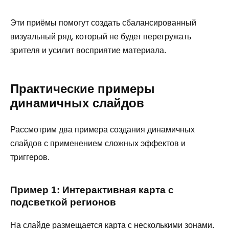
Эти приёмы помогут создать сбалансированный
визуальный ряд, который не будет перегружать
зрителя и усилит восприятие материала.
Практические примеры
динамичных слайдов
Рассмотрим два примера создания динамичных
слайдов с применением сложных эффектов и
триггеров.
Пример 1: Интерактивная карта с
подсветкой регионов
На слайде размещается карта с несколькими зонами.