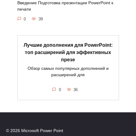
Введение Подготовка презентации PowerPoint к
печати
0
39
Лучшие дополнения для PowerPoint:
топ расширений для эффективных
презе
Обзор самых популярных дополнений и
расширений для
0
36
© 2026 Microsoft Power Point