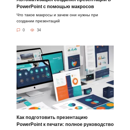
PowerPoint с помощью макросов
Что такое макросы и зачем они нужны при
создании презентаций
0
34
Как подготовить презентацию
PowerPoint к печати: полное руководство