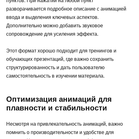
пунктов. При нажатии на любой пункт
разворачивается подробное описание с анимацией
ввода и выделения ключевых аспектов.
Дополнительно можно добавить звуковое
сопровождение для усиления эффекта.
Этот формат хорошо подходит для тренингов и
обучающих презентаций, где важно сохранить
структурированность и дать пользователю
самостоятельность в изучении материала.
Оптимизация анимаций для
плавности и стабильности
Несмотря на привлекательность анимаций, важно
помнить о производительности и удобстве для