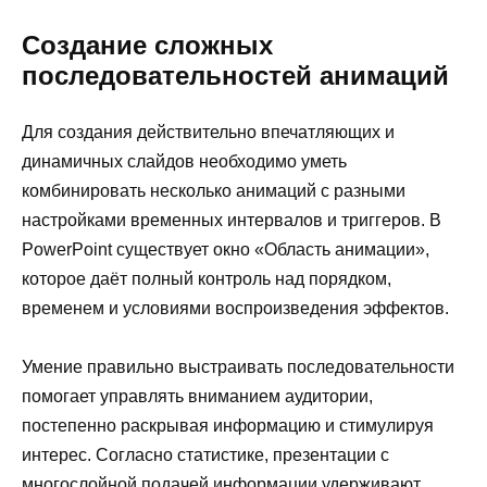
Создание сложных
последовательностей анимаций
Для создания действительно впечатляющих и
динамичных слайдов необходимо уметь
комбинировать несколько анимаций с разными
настройками временных интервалов и триггеров. В
PowerPoint существует окно «Область анимации»,
которое даёт полный контроль над порядком,
временем и условиями воспроизведения эффектов.
Умение правильно выстраивать последовательности
помогает управлять вниманием аудитории,
постепенно раскрывая информацию и стимулируя
интерес. Согласно статистике, презентации с
многослойной подачей информации удерживают