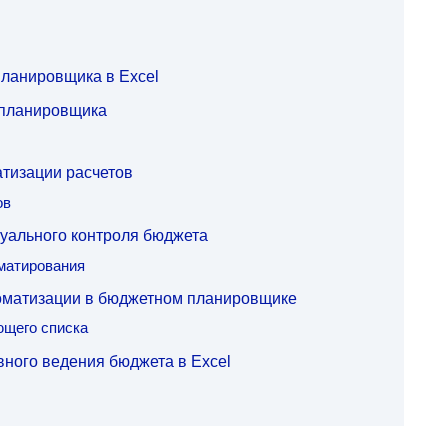
планировщика в Excel
 планировщика
тизации расчетов
ов
уального контроля бюджета
матирования
оматизации в бюджетном планировщике
щего списка
ного ведения бюджета в Excel