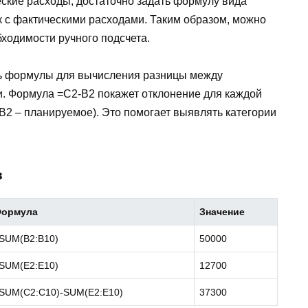
ские расходы, достаточно задать формулу вида
к с фактическими расходами. Таким образом, можно
ходимости ручного подсчета.
ть формулы для вычисления разницы между
. Формула =C2-B2 покажет отклонение для каждой
 B2 – планируемое). Это помогает выявлять категории
в
ормула
Значение
SUM(B2:B10)
50000
SUM(E2:E10)
12700
SUM(C2:C10)-SUM(E2:E10)
37300