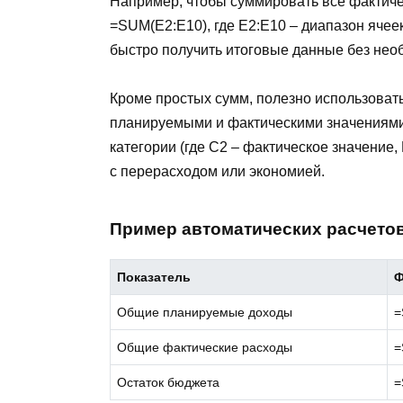
Например, чтобы суммировать все фактиче
=SUM(E2:E10), где E2:E10 – диапазон ячее
быстро получить итоговые данные без необ
Кроме простых сумм, полезно использова
планируемыми и фактическими значениями
категории (где C2 – фактическое значение,
с перерасходом или экономией.
Пример автоматических расчето
Показатель
Ф
Общие планируемые доходы
=
Общие фактические расходы
=
Остаток бюджета
=