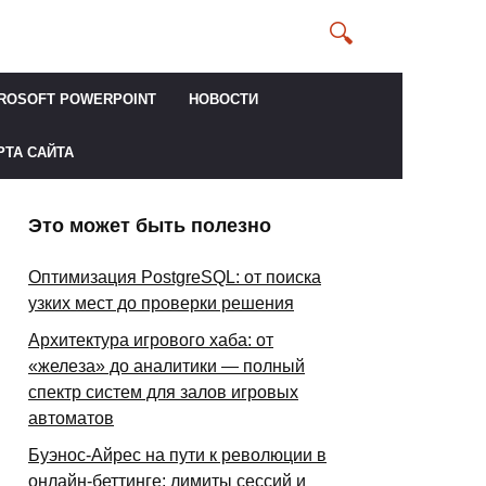
ROSOFT POWERPOINT
НОВОСТИ
РТА САЙТА
Это может быть полезно
Оптимизация PostgreSQL: от поиска
узких мест до проверки решения
Архитектура игрового хаба: от
«железа» до аналитики — полный
спектр систем для залов игровых
автоматов
Буэнос-Айрес на пути к революции в
онлайн-беттинге: лимиты сессий и